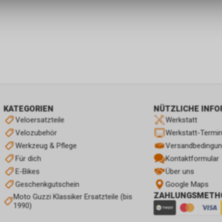
KATEGORIEN
NÜTZLICHE INF
Veloersatzteile
Werkstatt
Velozubehör
Werkstatt-Termi
Werkzeug & Pflege
Versandbedingu
Für dich
Kontaktformular
E-Bikes
Über uns
Geschenkgutschein
Google Maps
ZAHLUNGSMETH
Moto Guzzi Klassiker Ersatzteile (bis
1990)