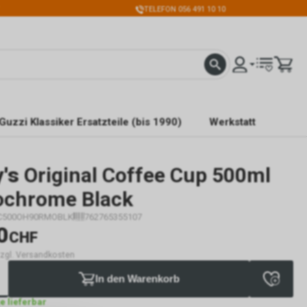
TELEFON 056 491 10 10
Guzzi Klassiker Ersatzteile (bis 1990)
Werkstatt
y's
Original Coffee Cup 500ml
chrome Black
C500OH90RMOBLK
762765355107
0
CHF
 zzgl. Versandkosten
In den Warenkorb
ge lieferbar