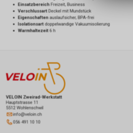
Einsatzbereich
Freizeit, Business
Verschlussart
Deckel mit Mundstück
Eigenschaften
auslaufsicher, BPA-frei
Isolationsart
doppelwandige Vakuumisolierung
Warmhaltezeit
6 h
VELOIN Zweirad-Werkstatt
Hauptstrasse 11
5512 Wohlenschwil
info
@
veloin.ch
056 491 10 10