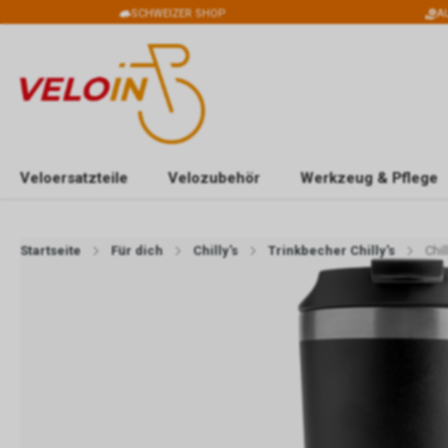
SCHWEIZER SHOP
A
Veloersatzteile
Velozubehör
Werkzeug & Pflege
Startseite
Für dich
Chilly's
Trinkbecher Chilly's
Chi