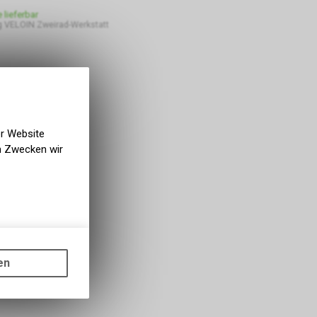
e lieferbar
 VELOIN Zweirad-Werkstatt
er Website
en Zwecken wir
gen auf
ots, wie die
en
ass die
nformationen