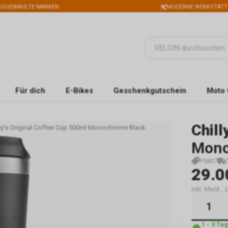
USGEWÄHLTE MARKEN
MODERNE WERKSTATT
Für dich
E-Bikes
Geschenkgutschein
Moto 
Chill
lly's Original Coffee Cup 500ml Monochrome Black
Mono
P5837
29.0
inkl. MwSt.,
1 - 3 Ta