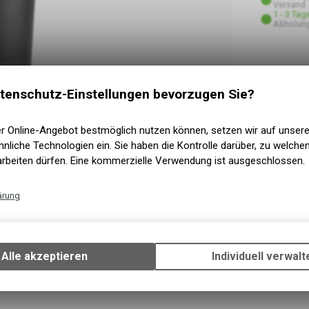
Versand
1 - 3 Tag
Abholung
tenschutz-Einstellungen bevorzugen Sie?
er Online-Angebot bestmöglich nutzen können, setzen wir auf unser
nliche Technologien ein. Sie haben die Kontrolle darüber, zu welch
arbeiten dürfen. Eine kommerzielle Verwendung ist ausgeschlossen.
ärung
Technische Funktionen
Wir erfassen und speichern bestimmte Interaktionen und Einstellun
Ihrem Gerät, um die grundlegenden Funktionen unseres Online-Angeb
Alle akzeptieren
Individuell verwalt
Verwendung des Warenkorbs, zu ermöglichen. Bitte beachten Sie, d
gespeicherten Daten keinerlei Rückschlüsse auf Ihre persönlichen I
zulassen.