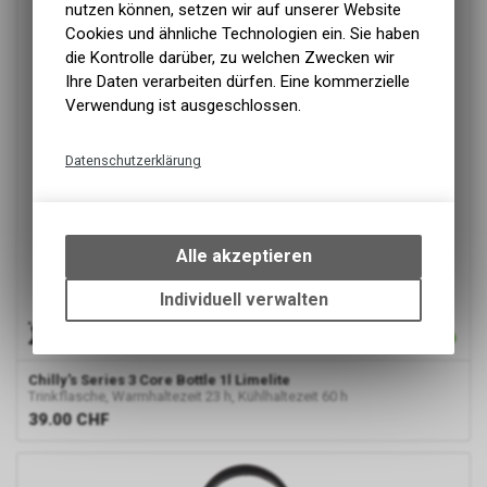
nutzen können, setzen wir auf unserer Website
Cookies und ähnliche Technologien ein. Sie haben
die Kontrolle darüber, zu welchen Zwecken wir
Ihre Daten verarbeiten dürfen. Eine kommerzielle
Verwendung ist ausgeschlossen.
Datenschutzerklärung
Technische Funktionen
Wir erfassen und speichern
bestimmte Interaktionen und
Alle akzeptieren
Einstellungen auf Ihrem Gerät,
um die grundlegenden
Individuell verwalten
Funktionen unseres Online-
Angebots, wie die Verwendung
des Warenkorbs, zu
Chilly's
Series 3 Core Bottle 1l Limelite
ermöglichen. Bitte beachten Sie,
Trinkflasche, Warmhaltezeit 23 h, Kühlhaltezeit 60 h
dass die gespeicherten Daten
39.00
CHF
keinerlei Rückschlüsse auf Ihre
persönlichen Informationen
zulassen.