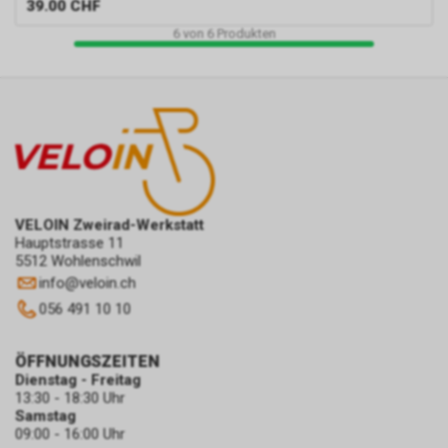
39.00
CHF
6
von
6
Produkten
VELOIN Zweirad-Werkstatt
Hauptstrasse 11
5512 Wohlenschwil
info
@
veloin.ch
056 491 10 10
ÖFFNUNGSZEITEN
Dienstag - Freitag
13:30 - 18:30 Uhr
Samstag
09:00 - 16:00 Uhr