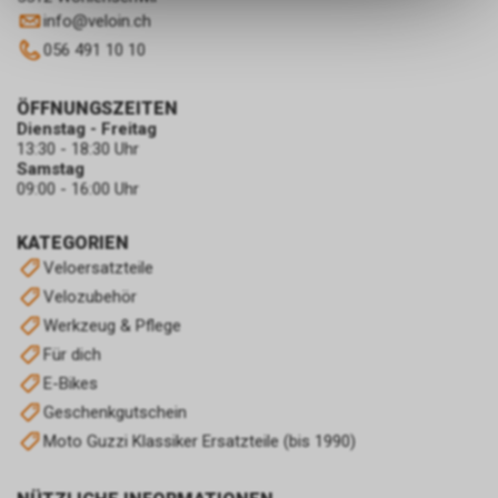
info
@
veloin.ch
dass die gespeicherten Daten
keinerlei Rückschlüsse auf Ihre
056 491 10 10
persönlichen Informationen
zulassen.
ÖFFNUNGSZEITEN
Dienstag - Freitag
13:30 - 18:30 Uhr
Samstag
09:00 - 16:00 Uhr
KATEGORIEN
Veloersatzteile
Velozubehör
Werkzeug & Pflege
Für dich
E-Bikes
Geschenkgutschein
Moto Guzzi Klassiker Ersatzteile (bis 1990)