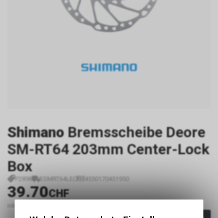
Shimano
Bremsscheibe Deore
SM-RT64 203mm Center-Lock
Box
P2898
ESMRT64LEC
4550170451950
39.70
CHF
inkl. MwSt., zzgl. Versandkosten