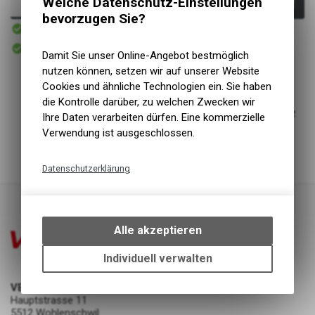
Welche Datenschutz-Einstellungen
In den Warenkorb
bevorzugen Sie?
1 - 3 Tage
Versand
Abholbereit
Abholung VELOIN Zweirad-Werkstatt
Damit Sie unser Online-Angebot bestmöglich
nutzen können, setzen wir auf unserer Website
Cookies und ähnliche Technologien ein. Sie haben
Schmutzabweisendes Design
die Kontrolle darüber, zu welchen Zwecken wir
Zuverlässige und einfache Platte mit Lockerungsschutz
Ihre Daten verarbeiten dürfen. Eine kommerzielle
Mit Metallbelag kompatibel
Verwendung ist ausgeschlossen.
Aus Edelstahl
Datenschutzerklärung
Technische Funktionen
Wir erfassen und speichern
bestimmte Interaktionen und
Alle akzeptieren
Einstellungen auf Ihrem Gerät,
um die grundlegenden
Individuell verwalten
Funktionen unseres Online-
Angebots, wie die Verwendung
VELOIN Zweirad-Werkstatt
des Warenkorbs, zu
Hauptstrasse 11
5512 Wohlenschwil
ermöglichen. Bitte beachten Sie,