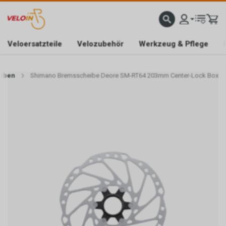
HWEIZER SHOP
AUSGEWÄHLTE MARKEN
MODERNE WERKSTATT
TELEFON 056 491
Veloersatzteile
Velozubehör
Werkzeug & Pflege
eiben
Shimano Bremsscheibe Deore SM-RT64 203mm Center-Lock Box