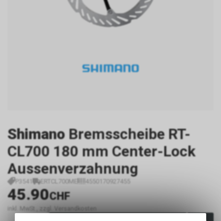
Shimano
Bremsscheibe RT-
CL700 180 mm Center-Lock
Aussenverzahnung
P3541
ERTCL700ME
4550170927455
45.90
CHF
inkl. MwSt., zzgl. Versandkosten