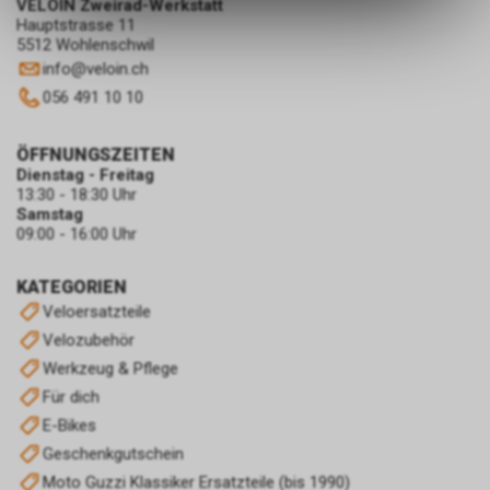
VELOIN Zweirad-Werkstatt
ermöglichen. Bitte beachten Sie,
Hauptstrasse 11
5512 Wohlenschwil
dass die gespeicherten Daten
keinerlei Rückschlüsse auf Ihre
info
@
veloin.ch
persönlichen Informationen
056 491 10 10
zulassen.
ÖFFNUNGSZEITEN
Dienstag - Freitag
13:30 - 18:30 Uhr
Samstag
09:00 - 16:00 Uhr
KATEGORIEN
Veloersatzteile
Velozubehör
Werkzeug & Pflege
Für dich
E-Bikes
Geschenkgutschein
Moto Guzzi Klassiker Ersatzteile (bis 1990)