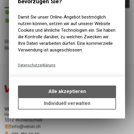
bevorzugen Sie?
In den Warenkorb
1 - 3 Tage lieferbar
Versand
Damit Sie unser Online-Angebot bestmöglich
1 - 3 Tage lieferbar
Abholung VELOIN Zweirad-Werkstatt
nutzen können, setzen wir auf unserer Website
Cookies und ähnliche Technologien ein. Sie haben
die Kontrolle darüber, zu welchen Zwecken wir
Shimano Bremsschuhe M70T4 mit Befestigungsmuttern Paar
Ihre Daten verarbeiten dürfen. Eine kommerzielle
Blister
Verwendung ist ausgeschlossen.
Datenschutzerklärung
Technische Funktionen
Wir erfassen und speichern
bestimmte Interaktionen und
Alle akzeptieren
Einstellungen auf Ihrem Gerät,
um die grundlegenden
Individuell verwalten
Funktionen unseres Online-
VELOIN Zweirad-Werkstatt
Angebots, wie die Verwendung
Hauptstrasse 11
5512 Wohlenschwil
des Warenkorbs, zu
info
@
veloin.ch
ermöglichen. Bitte beachten Sie,
dass die gespeicherten Daten