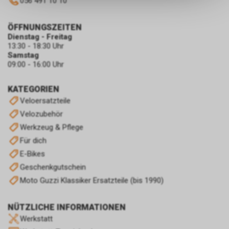
056 491 10 10
keinerlei Rückschlüsse auf Ihre
persönlichen Informationen
ÖFFNUNGSZEITEN
zulassen.
Dienstag - Freitag
13:30 - 18:30 Uhr
Samstag
09:00 - 16:00 Uhr
KATEGORIEN
Veloersatzteile
Velozubehör
Werkzeug & Pflege
Für dich
E-Bikes
Geschenkgutschein
Moto Guzzi Klassiker Ersatzteile (bis 1990)
NÜTZLICHE INFORMATIONEN
Werkstatt