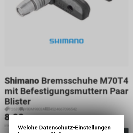
Shimano
Bremsschuhe M70T4
mit Befestigungsmuttern Paar
Blister
P2639
Y8BM9803A
4524667096542
8.90
CHF
inkl. MwSt., zzgl. Versandkosten
Welche Datenschutz-Einstellungen