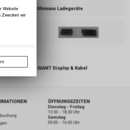
Shimano Ladegeräte
er Website
en Zwecken wir
gen auf
ots, wie die
en
nd
ass die
GIANT Display & Kabel
nformationen
ORMATIONEN
ÖFFNUNGSZEITEN
Dienstag - Freitag
13:30 - 18:30 Uhr
nbuchung
Samstag
09:00 - 16:00 Uhr
ngen