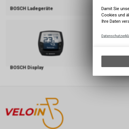
FIT E-Bike A
BOSCH Ladegeräte
Damit Sie uns
Bedieneleme
Cookies und äh
Ihre Daten ver
Datenschutzerkl
BOSCH Display
Shimano D