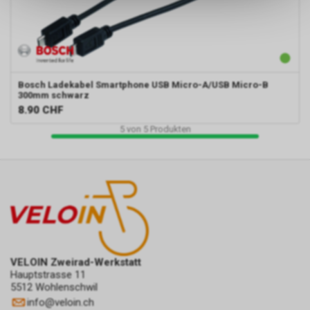
dass die gespeicherten Daten
keinerlei Rückschlüsse auf Ihre
persönlichen Informationen
zulassen.
Bosch
Ladekabel Smartphone USB Micro-A/USB Micro-B
300mm schwarz
8.90
CHF
5
von
5
Produkten
VELOIN Zweirad-Werkstatt
Hauptstrasse 11
5512 Wohlenschwil
info
@
veloin.ch