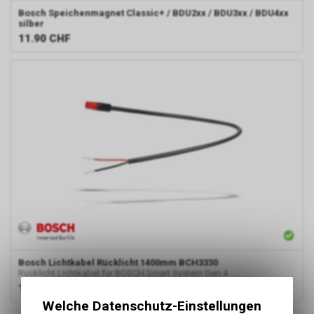
Bosch
Speichenmagnet Classic+ / BDU2xx / BDU3xx / BDU4xx
silber
11.90
CHF
Bosch
Lichtkabel Rücklicht 1400mm BCH3330
Rücklicht Lichtkabel für BOSCH Smart System Gen 4
13.90
CHF
Welche Datenschutz-Einstellungen