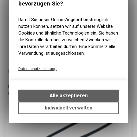
bevorzugen Sie?
Damit Sie unser Online-Angebot bestmöglich
nutzen können, setzen wir auf unserer Website
Cookies und ähnliche Technologien ein. Sie haben
die Kontrolle darüber, zu welchen Zwecken wir
Ihre Daten verarbeiten dürfen. Eine kommerzielle
Verwendung ist ausgeschlossen.
Datenschutzerklärung
Technische Funktionen
Bosch
Lichtkabel Rücklicht Gen2, Gen 3
Wir erfassen und speichern
ab
11.90 CHF
bestimmte Interaktionen und
Alle akzeptieren
Einstellungen auf Ihrem Gerät,
um die grundlegenden
Individuell verwalten
Funktionen unseres Online-
Angebots, wie die Verwendung
des Warenkorbs, zu
ermöglichen. Bitte beachten Sie,