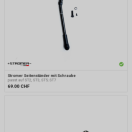
Stromer
Seitenständer mit Schraube
passt auf ST2, ST3, ST5; ST7
69.00
CHF