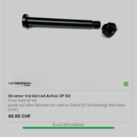
Stromer
Vorderrad Achse SP Kit
Front Axle SP Kit
passt auf allen Stromer mit carbon Gabel (ST1X benötigt die Hülse
nicht)
40.00
CHF
8
von
8
Produkten