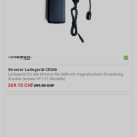
Stromer
Ladegerät CR246
Ladegerät für alle Stromer Modelle mit magnetischem Rosenberg
Stecker (ausser ST1 V1 Modelle)
269.10
CHF
299.00
CHF