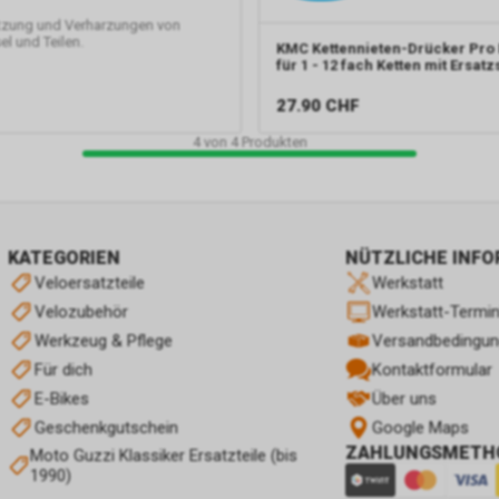
tzung und Verharzungen von
l und Teilen.
KMC
Kettennieten-Drücker Pro 
für 1 - 12 fach Ketten mit Ersatzs
27.90
CHF
4
von
4
Produkten
KATEGORIEN
NÜTZLICHE INF
Veloersatzteile
Werkstatt
Velozubehör
Werkstatt-Termi
Werkzeug & Pflege
Versandbedingu
Für dich
Kontaktformular
E-Bikes
Über uns
Geschenkgutschein
Google Maps
ZAHLUNGSMETH
Moto Guzzi Klassiker Ersatzteile (bis
1990)