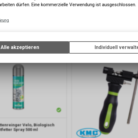
arbeiten dürfen. Eine kommerzielle Verwendung ist ausgeschlossen.
ärung
Technische Funktionen
Wir erfassen und speichern bestimmte Interaktionen und Einstellun
Ihrem Gerät, um die grundlegenden Funktionen unseres Online-Angeb
Alle akzeptieren
Individuell verwalt
Verfügbarkeit
Verwendung des Warenkorbs, zu ermöglichen. Bitte beachten Sie, d
gespeicherten Daten keinerlei Rückschlüsse auf Ihre persönlichen I
zulassen.
ttenreinger Velo, Biologisch
tfetter Spray 500 ml