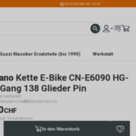
TELEFON 056 491 10 10
Guzzi Klassiker Ersatzteile (bis 1990)
Werkstatt
ano
Kette E-Bike CN-E6090 HG-
Gang 138 Glieder Pin
e vernietet
CNE609010138I
4524667669173
0
CHF
 zzgl. Versandkosten
In den Warenkorb