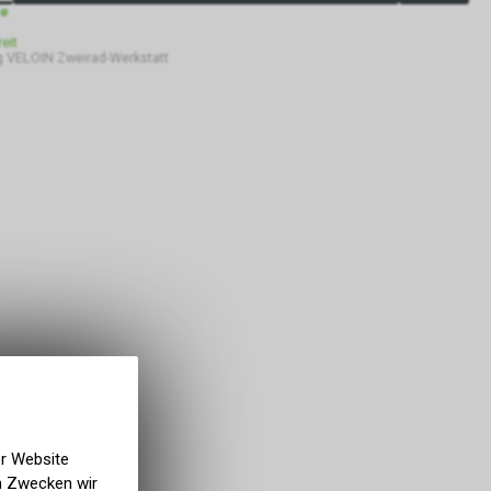
ge
eit
 VELOIN Zweirad-Werkstatt
er Website
en Zwecken wir