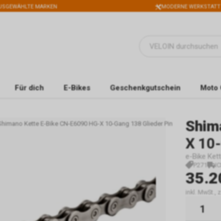
USGEWÄHLTE MARKEN
MODERNE WERKSTATT
Für dich
E-Bikes
Geschenkgutschein
Moto 
Shim
Shimano Kette E-Bike CN-E6090 HG-X 10-Gang 138 Glieder Pin
X 10-
e-Bike Kett
P271
I
35.2
inkl. MwSt.,