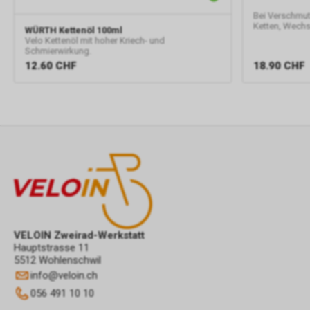
Bei Verschmu
Ketten, Wechse
WÜRTH
Kettenöl 100ml
Velo Kettenöl mit hoher Kriech- und
Schmierwirkung.
18.90
CHF
12.60
CHF
VELOIN Zweirad-Werkstatt
Hauptstrasse 11
5512 Wohlenschwil
info
@
veloin.ch
056 491 10 10