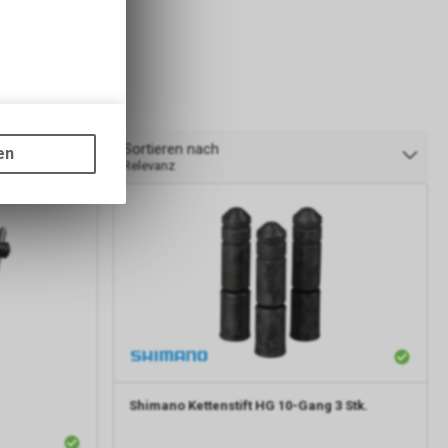
gen auf
ots, wie die
Sortieren nach
en
Relevanz
ass die
nformationen
Shimano
Kettenstift HG 10-Gang 3 Stk.