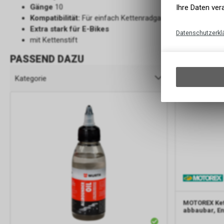
Gänge
10
Ihre Daten ver
Kompatibilität:
Für einfach Kettenradgarnituren
Extra stark für E-Bikes
Datenschutzerkl
mit Kettenstift
PASSEND DAZU
Kategorie
Hersteller
MOTOREX
Ke
abbaubar, En