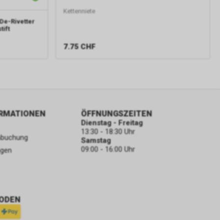
Kettenniete
De-Rivetter
tift
7.75
CHF
ORMATIONEN
ÖFFNUNGSZEITEN
Dienstag - Freitag
13:30 - 18:30 Uhr
nbuchung
Samstag
09:00 - 16:00 Uhr
ngen
ODEN