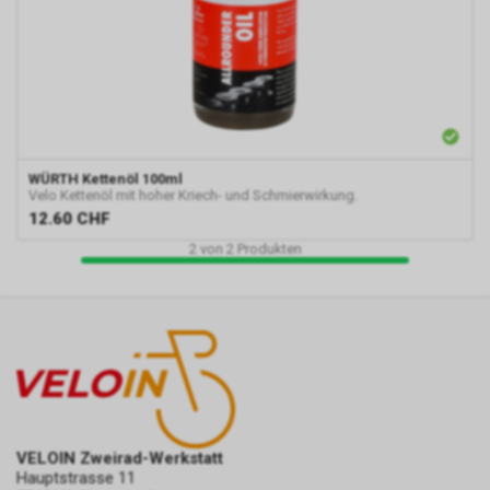
WÜRTH
Kettenöl 100ml
Velo Kettenöl mit hoher Kriech- und Schmierwirkung.
12.60
CHF
2
von
2
Produkten
VELOIN Zweirad-Werkstatt
Hauptstrasse 11