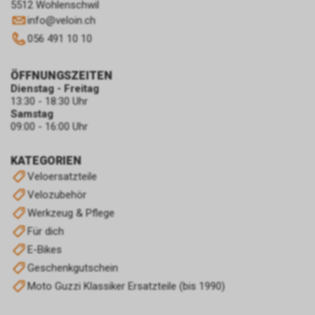
5512 Wohlenschwil
info
@
veloin.ch
056 491 10 10
ÖFFNUNGSZEITEN
Dienstag - Freitag
13:30 - 18:30 Uhr
Samstag
09:00 - 16:00 Uhr
KATEGORIEN
Veloersatzteile
Velozubehör
Werkzeug & Pflege
Für dich
E-Bikes
Geschenkgutschein
Moto Guzzi Klassiker Ersatzteile (bis 1990)