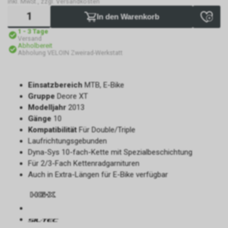
inkl. MwSt., zzgl. Versandkosten
In den Warenkorb
1 - 3 Tage
Versand
Abholbereit
Abholung VELOIN Zweirad-Werkstatt
Einsatzbereich
MTB, E-Bike
Gruppe
Deore XT
Modelljahr
2013
Gänge
10
Kompatibilität
Für Double/Triple
Laufrichtungsgebunden
Dyna-Sys 10-fach-Kette mit Spezialbeschichtung
Für 2/3-Fach Kettenradgarnituren
Auch in Extra-Längen für E-Bike verfügbar