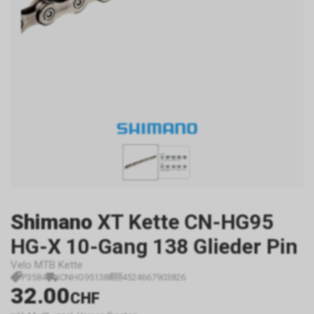
Shimano
XT Kette CN-HG95
HG-X 10-Gang 138 Glieder Pin
Velo MTB Kette
P3584
ICNHG95138I
4524667903826
32.00
CHF