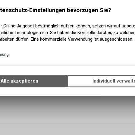
1 - 3 Ta
tenschutz-Einstellungen bevorzugen Sie?
Versand
1 - 3 Tag
Abholung
er Online-Angebot bestmöglich nutzen können, setzen wir auf unser
nliche Technologien ein. Sie haben die Kontrolle darüber, zu welch
arbeiten dürfen. Eine kommerzielle Verwendung ist ausgeschlossen.
ärung
Technische Funktionen
Wir erfassen und speichern bestimmte Interaktionen und Einstellun
Ihrem Gerät, um die grundlegenden Funktionen unseres Online-Angeb
Alle akzeptieren
Individuell verwalt
Verwendung des Warenkorbs, zu ermöglichen. Bitte beachten Sie, d
gespeicherten Daten keinerlei Rückschlüsse auf Ihre persönlichen I
zulassen.