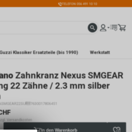
TELEFON 056 491 10 10
Guzzi Klassiker Ersatzteile (bis 1990)
Werkstatt
ano
Zahnkranz Nexus SMGEAR
n
g 22 Zähne / 2.3 mm silber
n
ASMGEAR22SU
7630017806451
CHF
 zzgl. Versandkosten
In den Warenkorb