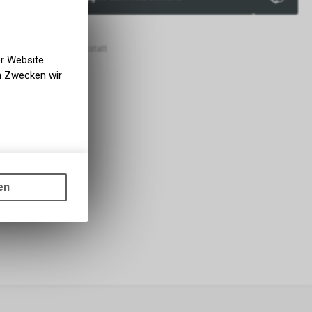
ge lieferbar
e lieferbar
 VELOIN Zweirad-Werkstatt
er Website
en Zwecken wir
gen auf
ots, wie die
en
ass die
nformationen