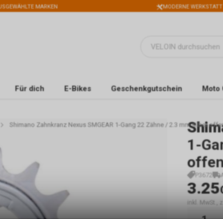
USGEWÄHLTE MARKEN
MODERNE WERKSTATT
Für dich
E-Bikes
Geschenkgutschein
Moto 
Shim
Shimano Zahnkranz Nexus SMGEAR 1-Gang 22 Zähne / 2.3 mm silber offe
1-Gan
offe
P3672
3.25
inkl. MwSt.,