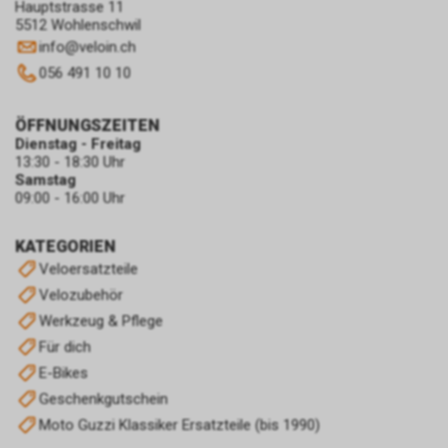
Hauptstrasse 11
5512 Wohlenschwil
info
@
veloin.ch
056 491 10 10
ÖFFNUNGSZEITEN
Dienstag - Freitag
13:30 - 18:30 Uhr
Samstag
09:00 - 16:00 Uhr
KATEGORIEN
Veloersatzteile
Velozubehör
Werkzeug & Pflege
Für dich
E-Bikes
Geschenkgutschein
Moto Guzzi Klassiker Ersatzteile (bis 1990)