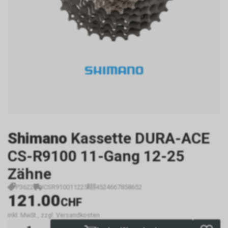
Shimano
Kassette DURA-ACE
CS-R9100 11-Gang 12-25
Zähne
P3622
ICSR910011225
4524667858652
121.00
CHF
inkl. MwSt., zzgl. Versandkosten