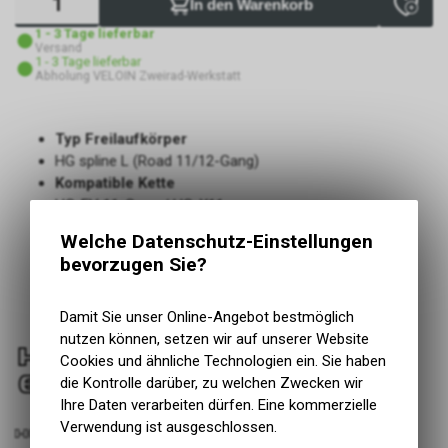
In den Warenkorb
1 - 3 Tage lieferbar
Versand
1 - 3 Tage lieferbar
Abholung VELOIN Zweirad-Werkstatt
Typ Freilaufkörper
HG spline L (Road 11/12-Gang)
Kompatible Kette
HG-EV 11-Gang / HG-X11
Breitere Gangabstufung: 11-28Z/12-28Z/11-30Z
Welche Datenschutz-Einstellungen
Engere Gangabstufung: 11-25Z/12-25Z
bevorzugen Sie?
Geringes Gewicht
Spider aus carbonfaserverstärktem Kunststoff und
Aluminium, 5 Titan-Ritzel
Damit Sie unser Online-Angebot bestmöglich
nutzen können, setzen wir auf unserer Website
Cookies und ähnliche Technologien ein. Sie haben
die Kontrolle darüber, zu welchen Zwecken wir
Ihre Daten verarbeiten dürfen. Eine kommerzielle
Verwendung ist ausgeschlossen.