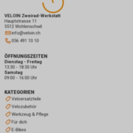
VELOIN Zweirad-Werkstatt
Hauptstrasse 11
5512 Wohlenschwil
info
@
veloin.ch
056 491 10 10
ÖFFNUNGSZEITEN
Dienstag - Freitag
13:30 - 18:30 Uhr
Samstag
09:00 - 16:00 Uhr
KATEGORIEN
Veloersatzteile
Velozubehör
Werkzeug & Pflege
Für dich
E-Bikes