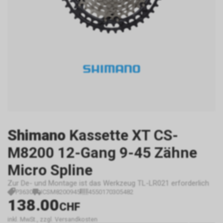
Shimano
Kassette XT CS-
M8200 12-Gang 9-45 Zähne
Micro Spline
Zur De- und Montage ist das Werkzeug TL-LR021 erforderlich
P3630
ICSM8200945
4550170305482
138.00
CHF
inkl. MwSt., zzgl. Versandkosten