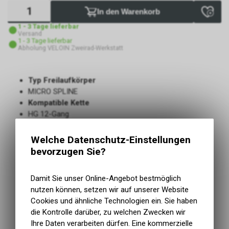
In den Warenkorb
1 - 3 Tage lieferbar
Versand
1 - 3 Tage lieferbar
Abholung VELOIN Zweirad-Werkstatt
Typ Freilaufkörper
MICRO SPLINE
Kompatible Kette
HG 12-Gang
Zur De- und Montage ist das Werkzeug TL-LR021
erforderlich
Welche Datenschutz-Einstellungen
In Verbindung mit kleineren Kettenblättern und dem
bevorzugen Sie?
DEORE XT-Schaltwerk mit mittlerem Käfig bietet die
DEORE XT-Kassette mit 9-45 Zähnen eine leichte,
Damit Sie unser Online-Angebot bestmöglich
bodenschonende Option mit kompromisslosem 500%-
nutzen können, setzen wir auf unserer Website
Bereich
Cookies und ähnliche Technologien ein. Sie haben
Die CS-M8200 in 9-45T ist mit den MICRO SPLINE-
die Kontrolle darüber, zu welchen Zwecken wir
Nabenstandards kompatibel und wird mit einem
Ihre Daten verarbeiten dürfen. Eine kommerzielle
speziellen Lockring-Werkzeug (TL-LR021) montiert