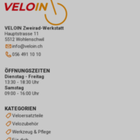
VELOIN Zweirad-Werkstatt
Hauptstrasse 11
5512 Wohlenschwil
info
@
veloin.ch
056 491 10 10
ÖFFNUNGSZEITEN
Dienstag - Freitag
13:30 - 18:30 Uhr
Samstag
09:00 - 16:00 Uhr
KATEGORIEN
Veloersatzteile
Velozubehör
Werkzeug & Pflege