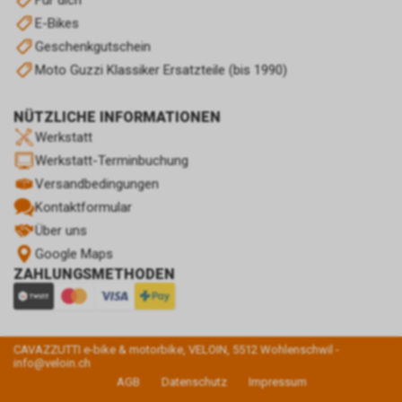
Für dich
E-Bikes
Geschenkgutschein
Moto Guzzi Klassiker Ersatzteile (bis 1990)
NÜTZLICHE INFORMATIONEN
Werkstatt
Werkstatt-Terminbuchung
Versandbedingungen
Kontaktformular
Über uns
Google Maps
ZAHLUNGSMETHODEN
CAVAZZUTTI e-bike & motorbike, VELOIN, 5512 Wohlenschwil -
info@veloin.ch
AGB
Datenschutz
Impressum