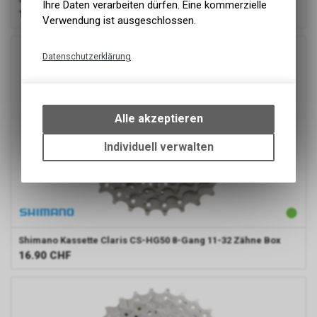
Ihre Daten verarbeiten dürfen. Eine kommerzielle
16.90
CHF
Verwendung ist ausgeschlossen.
Datenschutzerklärung
Technische Funktionen
Wir erfassen und speichern
bestimmte Interaktionen und
Alle akzeptieren
Einstellungen auf Ihrem Gerät,
um die grundlegenden
Individuell verwalten
Funktionen unseres Online-
Angebots, wie die Verwendung
des Warenkorbs, zu
ermöglichen. Bitte beachten Sie,
dass die gespeicherten Daten
keinerlei Rückschlüsse auf Ihre
Shimano
Kassette Claris CS-HG50 8-Gang 11-32 Zähne Box
persönlichen Informationen
16.90
CHF
zulassen.