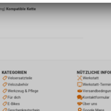
zulassen.
ang)
Kompatible Kette
KATEGORIEN
NÜTZLICHE INF
Veloersatzteile
Werkstatt
Velozubehör
Werkstatt-Termi
Werkzeug & Pflege
Versandbedingu
Für dich
Kontaktformular
E-Bikes
Über uns
Geschenkgutschein
Google Maps