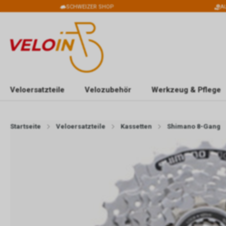
SCHWEIZER SHOP
A
Veloersatzteile
Velozubehör
Werkzeug & Pflege
Startseite
Veloersatzteile
Kassetten
Shimano 8-Gang