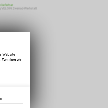
e lieferbar
 VELOIN Zweirad-Werkstatt
er Website
en Zwecken wir
gen auf
ots, wie die
en
ass die
nformationen