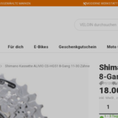
USGEWÄHLTE MARKEN
MODERNE WERKSTATT
Für dich
E-Bikes
Geschenkgutschein
Moto 
Shim
Shimano Kassette ALIVIO CS-HG51 8-Gang 11-30 Zähne
8-Ga
P3139
18.0
inkl. MwSt.,
1 - 3 Ta