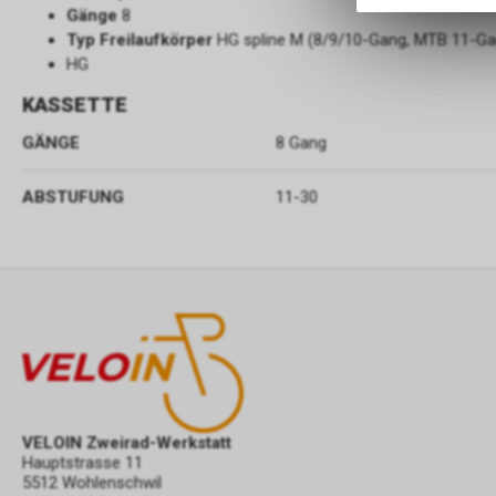
Gänge
8
Typ Freilaufkörper
HG spline M (8/9/10-Gang, MTB 11-G
HG
KASSETTE
GÄNGE
8 Gang
ABSTUFUNG
11-30
VELOIN Zweirad-Werkstatt
Hauptstrasse 11
5512 Wohlenschwil