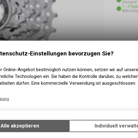
Versand
1 - 3 Tag
Abholung
tenschutz-Einstellungen bevorzugen Sie?
er Online-Angebot bestmöglich nutzen können, setzen wir auf unser
nliche Technologien ein. Sie haben die Kontrolle darüber, zu welch
arbeiten dürfen. Eine kommerzielle Verwendung ist ausgeschlossen.
ärung
Technische Funktionen
Wir erfassen und speichern bestimmte Interaktionen und Einstellun
Ihrem Gerät, um die grundlegenden Funktionen unseres Online-Angeb
Alle akzeptieren
Individuell verwalt
Verwendung des Warenkorbs, zu ermöglichen. Bitte beachten Sie, d
gespeicherten Daten keinerlei Rückschlüsse auf Ihre persönlichen I