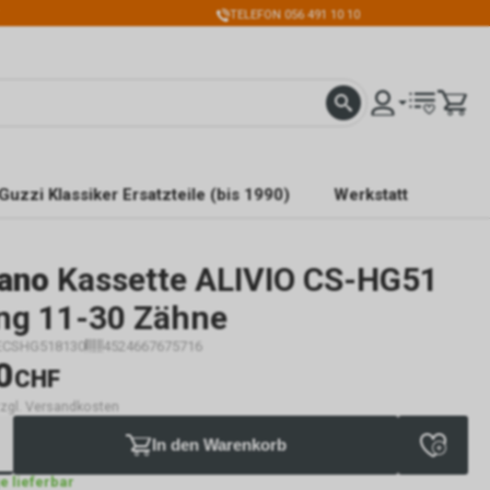
TELEFON 056 491 10 10
Guzzi Klassiker Ersatzteile (bis 1990)
Werkstatt
ano
Kassette ALIVIO CS-HG51
ng 11-30 Zähne
ECSHG518130
4524667675716
0
CHF
 zzgl. Versandkosten
In den Warenkorb
ge lieferbar