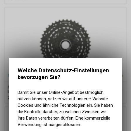
Welche Datenschutz-Einstellungen
bevorzugen Sie?
Shimano
Kassette CUES CS-LG400 9-Gang 11-41 Zähne
Linkglide
Damit Sie unser Online-Angebot bestmöglich
27.70
CHF
nutzen können, setzen wir auf unserer Website
Cookies und ähnliche Technologien ein. Sie haben
die Kontrolle darüber, zu welchen Zwecken wir
Ihre Daten verarbeiten dürfen. Eine kommerzielle
Verwendung ist ausgeschlossen.