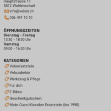
Hauptstrasse 11
5512 Wohlenschwil
info
@
veloin.ch
056 491 10 10
ÖFFNUNGSZEITEN
Dienstag - Freitag
13:30 - 18:30 Uhr
Samstag
09:00 - 16:00 Uhr
KATEGORIEN
Veloersatzteile
Velozubehör
Werkzeug & Pflege
Für dich
E-Bikes
Geschenkgutschein
Moto Guzzi Klassiker Ersatzteile (bis 1990)