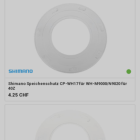
Shimano
Speichenschutz CP-WH17 für WH-M9000/N9020 für
40Z
4.25
CHF