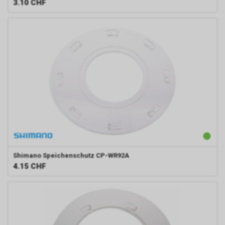
3.10
CHF
Shimano
Speichenschutz CP-WR92A
4.15
CHF