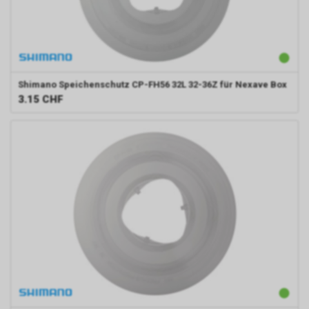
Shimano
Speichenschutz CP-FH56 32L 32-36Z für Nexave Box
3.15
CHF