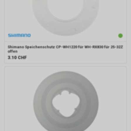
Shimano
Speichenschutz CP-WH1220 für WH-RX830 für 25-32Z
offen
3.10
CHF