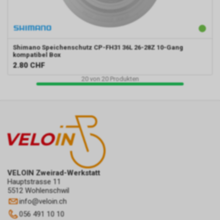
Shimano
Speichenschutz CP-FH31 36L 26-28Z 10-Gang
kompatibel Box
2.80
CHF
20
von
20
Produkten
VELOIN Zweirad-Werkstatt
Hauptstrasse 11
5512 Wohlenschwil
info
@
veloin.ch
056 491 10 10