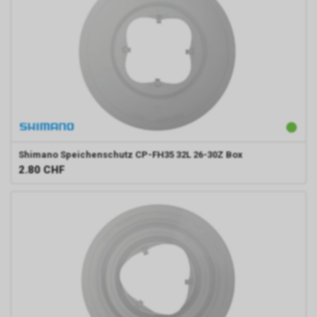
Shimano
Speichenschutz CP-FH35 32L 26-30Z Box
2.80
CHF