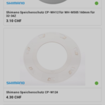
Shimano
Speichenschutz CP-WH12 für WH-M505 160mm für
32-34Z
3.10
CHF
Shimano
Speichenschutz CP-W124
4.30
CHF