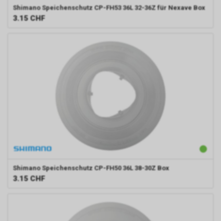
Shimano
Speichenschutz CP-FH53 36L 32-36Z für Nexave Box
3.15
CHF
Shimano
Speichenschutz CP-FH50 36L 38-30Z Box
3.15
CHF