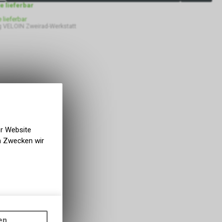
ge lieferbar
e lieferbar
 VELOIN Zweirad-Werkstatt
er Website
en Zwecken wir
gen auf
ots, wie die
en