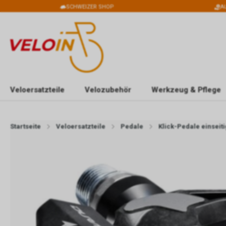
SCHWEIZER SHOP
A
Veloersatzteile
Velozubehör
Werkzeug & Pflege
Startseite
Veloersatzteile
Pedale
Klick-Pedale einseiti