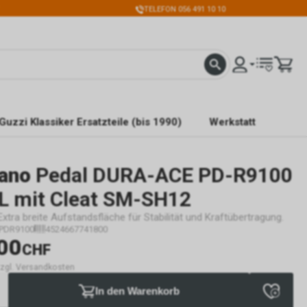
TELEFON 056 491 10 10
Guzzi Klassiker Ersatzteile (bis 1990)
Werkstatt
ano
Pedal DURA-ACE PD-R9100
L mit Cleat SM-SH12
xtra breite Aufstandsfläche für Stabilität und Kraftübertragung.
IPDR9100
4524667741800
00
CHF
 zzgl. Versandkosten
In den Warenkorb