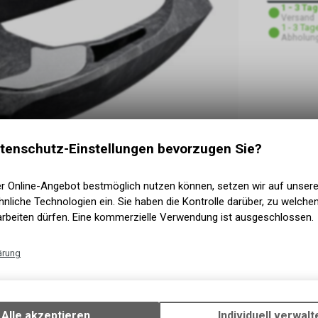
1 - 3 Ta
Versand
1 - 3 Tag
Abholung
tenschutz-Einstellungen bevorzugen Sie?
er Online-Angebot bestmöglich nutzen können, setzen wir auf unser
nliche Technologien ein. Sie haben die Kontrolle darüber, zu welch
arbeiten dürfen. Eine kommerzielle Verwendung ist ausgeschlossen.
ärung
Technische Funktionen
Wir erfassen und speichern bestimmte Interaktionen und Einstellun
Ihrem Gerät, um die grundlegenden Funktionen unseres Online-Angeb
Alle akzeptieren
Individuell verwalt