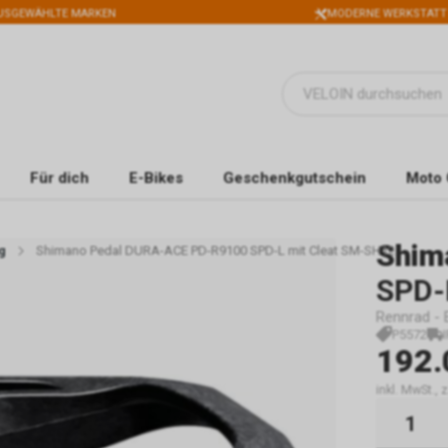
USGEWÄHLTE MARKEN
MODERNE WERKSTATT
Für dich
E-Bikes
Geschenkgutschein
Moto 
Shim
g
Shimano Pedal DURA-ACE PD-R9100 SPD-L mit Cleat SM-SH12
SPD-
Rennrad - E
P5572
192.
inkl. MwSt.,