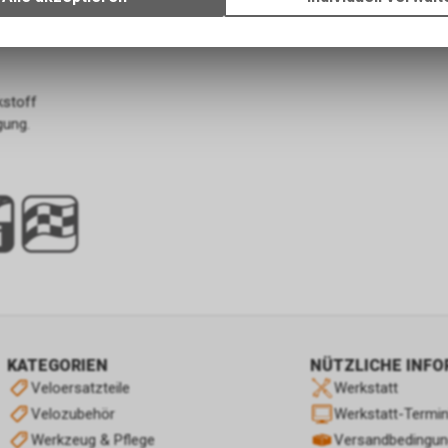
Verwendung des Warenkorbs, zu ermöglichen. Bitte beachten Sie, d
gespeicherten Daten keinerlei Rückschlüsse auf Ihre persönlichen I
zulassen.
kstoff
gung.
KATEGORIEN
NÜTZLICHE INF
Veloersatzteile
Werkstatt
Velozubehör
Werkstatt-Termi
Werkzeug & Pflege
Versandbedingu