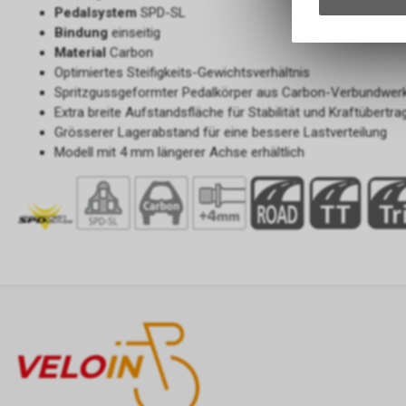
Pedalsystem
SPD-SL
Bindung
einseitig
Material
Carbon
Optimiertes Steifigkeits-Gewichtsverhältnis
Spritzgussgeformter Pedalkörper aus Carbon-Verbundwer
Extra breite Aufstandsfläche für Stabilität und Kraftübertra
Grösserer Lagerabstand für eine bessere Lastverteilung
Modell mit 4 mm längerer Achse erhältlich