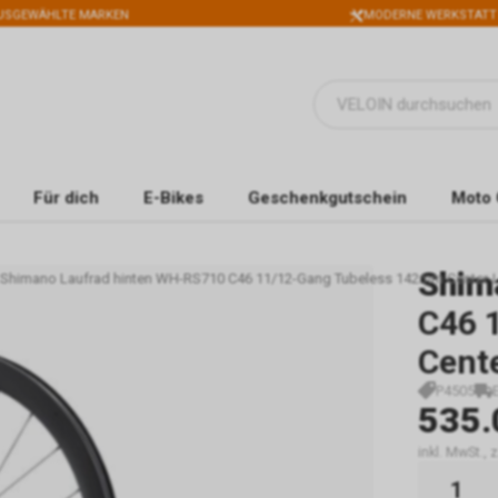
USGEWÄHLTE MARKEN
MODERNE WERKSTATT
Für dich
E-Bikes
Geschenkgutschein
Moto 
Shim
Shimano Laufrad hinten WH-RS710 C46 11/12-Gang Tubeless 142mm Center-L
C46 
Cent
P4505
535.
inkl. MwSt.,