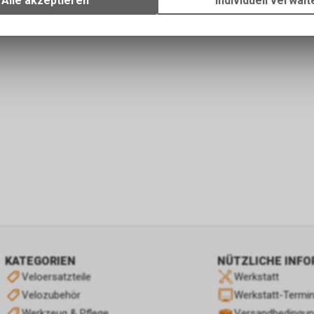
Alle akzeptieren
Individuell verwalt
Verwendung des Warenkorbs, zu ermöglichen. Bitte beachten Sie, d
gespeicherten Daten keinerlei Rückschlüsse auf Ihre persönlichen I
zulassen.
KATEGORIEN
NÜTZLICHE INF
Veloersatzteile
Werkstatt
Velozubehör
Werkstatt-Termi
Werkzeug & Pflege
Versandbedingu