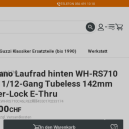
TELEFON 056 491 10 10
Guzzi Klassiker Ersatzteile (bis 1990)
Werkstatt
ano
Laufrad hinten WH-RS710
ock E-Thru
11/12-Gang Tubeless 142mm
er-Lock E-Thru
EWHRS710C46LRED
4550170233174
00
CHF
 zzgl. Versandkosten
In den Warenkorb