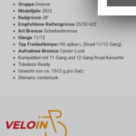
Gruppe
Diverse
Modelljahr
2023
Radgrösse
28"
Empfohlene Reifengrösse
25/32-622
Art Bremse
Scheibenbremse
Gänge
11/12
Typ Freilaufkörper
HG spline L (Road 11/12-Gang)
Aufnahme Bremse
Center-Lock
Kompatibel mit 11-Gang und 12-Gang Road Kassette
Tubeless-Ready
Gewicht von ca. 1'612 g pro Satz
Shimano centerlock