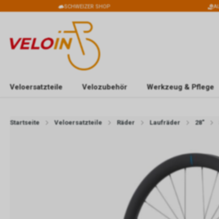
SCHWEIZER SHOP
A
Veloersatzteile
Velozubehör
Werkzeug & Pflege
Startseite
Veloersatzteile
Räder
Laufräder
28"