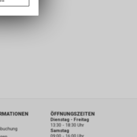
en
ass die
nformationen
ORMATIONEN
ÖFFNUNGSZEITEN
Dienstag - Freitag
13:30 - 18:30 Uhr
nbuchung
Samstag
09:00 - 16:00 Uhr
ngen