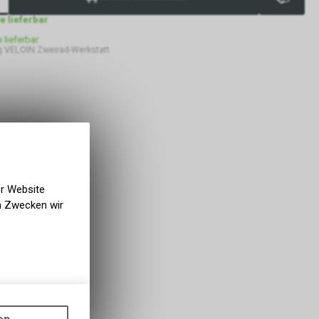
ge lieferbar
e lieferbar
 VELOIN Zweirad-Werkstatt
er Website
en Zwecken wir
gen auf
ots, wie die