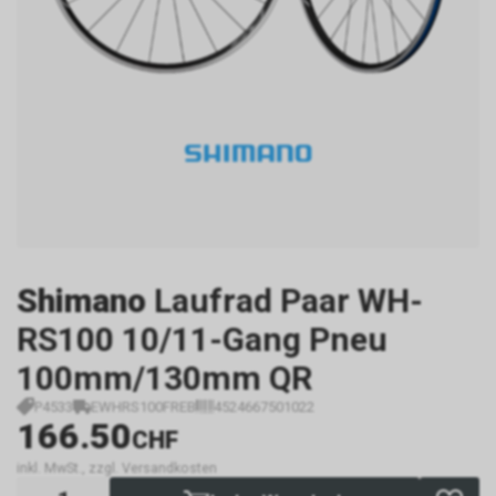
Shimano
Laufrad Paar WH-
RS100 10/11-Gang Pneu
100mm/130mm QR
P4533
EWHRS100FREB
4524667501022
166.50
CHF
inkl. MwSt., zzgl. Versandkosten