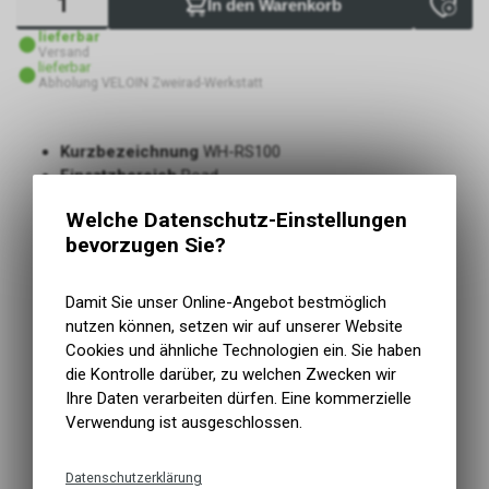
In den Warenkorb
lieferbar
Versand
lieferbar
Abholung VELOIN Zweirad-Werkstatt
Kurzbezeichnung
WH-RS100
Einsatzbereich
Road
Produkt-Typ
Laufradsatz
Welche Datenschutz-Einstellungen
Gruppe
Diverse
bevorzugen Sie?
Modelljahr
2019
Radgrösse
28"
Empfohlene Reifengrösse
23-622 - 32-622
Damit Sie unser Online-Angebot bestmöglich
Art Bremse
Felgenbremse
nutzen können, setzen wir auf unserer Website
Reifentyp
Pneu (Tubless Ready: Nein)
Cookies und ähnliche Technologien ein. Sie haben
Gänge
10/11
die Kontrolle darüber, zu welchen Zwecken wir
Typ Freilaufkörper
HG spline L (Road 11/12-Gang)
Ihre Daten verarbeiten dürfen. Eine kommerzielle
Breitere Felge für mehr Komfort und Zuverlässigkeit
Verwendung ist ausgeschlossen.
(Breite 17C Felge)
Hochwertige Dichtung und Konuslager
Datenschutzerklärung
Einfache Wartung