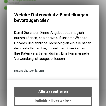
Versand
1 - 3 Tage lieferbar
Abholung VELOIN Zweirad-Werkstatt
Welche Datenschutz-Einstellungen
bevorzugen Sie?
Kurzbezeichnung
WH-R501
Einsatzbereich
Road
Damit Sie unser Online-Angebot bestmöglich
Produkt-Typ
Vorderrad
nutzen können, setzen wir auf unserer Website
Gruppe
Diverse
Cookies und ähnliche Technologien ein. Sie haben
Modelljahr
2011
die Kontrolle darüber, zu welchen Zwecken wir
Radgrösse
28"
Ihre Daten verarbeiten dürfen. Eine kommerzielle
Art Bremse
Felgenbremse
Verwendung ist ausgeschlossen.
Reifentyp
Pneu (Tubless Ready: Nein)
Gänge
8/9/10
Datenschutzerklärung
Geeignete Reifengrösse: 23C-32C
Speichen vorne/hinten: 20/24
Technische Funktionen
Wir erfassen und speichern
bestimmte Interaktionen und
Alle akzeptieren
Einstellungen auf Ihrem Gerät,
um die grundlegenden
Individuell verwalten
Funktionen unseres Online-