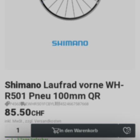
Shimano
Laufrad vorne WH-
R501 Pneu 100mm QR
P4563
EWHR501FCBYL
4524667587668
85.50
CHF
inkl. MwSt., zzgl. Versandkosten
In den Warenkorb
1 - 3 Tage lieferbar