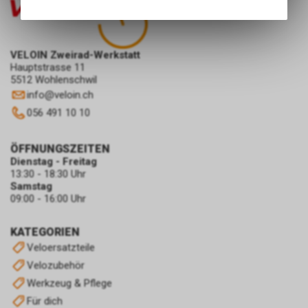
Angebots, wie die Verwendung
des Warenkorbs, zu
ermöglichen. Bitte beachten Sie,
dass die gespeicherten Daten
VELOIN Zweirad-Werkstatt
Hauptstrasse 11
keinerlei Rückschlüsse auf Ihre
5512 Wohlenschwil
persönlichen Informationen
info
@
veloin.ch
zulassen.
056 491 10 10
ÖFFNUNGSZEITEN
Dienstag - Freitag
13:30 - 18:30 Uhr
Samstag
09:00 - 16:00 Uhr
KATEGORIEN
Veloersatzteile
Velozubehör
Werkzeug & Pflege
Für dich