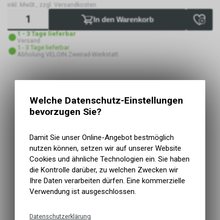
inkl. MwSt., zzgl. Versandkosten
In den Warenkorb
1 - 3 Tage lieferbar
Versand
1 - 3 Tage lieferbar
Abholung VELOIN Zweirad-Werkstatt
Kurzbezeichnung
WH-RX570
Einsatzbereich
Gravel, Road
Welche Datenschutz-Einstellungen
Produkt-Typ
Hinterrad
bevorzugen Sie?
Gruppe
GRX
Modelljahr
2020
Damit Sie unser Online-Angebot bestmöglich
Radgrösse
622x21C (700C)
nutzen können, setzen wir auf unserer Website
Empfohlene Reifengrösse
32/42-622
Cookies und ähnliche Technologien ein. Sie haben
Reifentyp
Tubeless/Pneu
die Kontrolle darüber, zu welchen Zwecken wir
Gänge
10/11/12
Ihre Daten verarbeiten dürfen. Eine kommerzielle
Typ Freilaufkörper
HG spline L (Road 11/12-Gang)
Verwendung ist ausgeschlossen.
Aufnahme Bremse
Center-Lock
Auf Schotter abgestimmte Räder
Hohe Steifheit und Haltbarkeit
Datenschutzerklärung