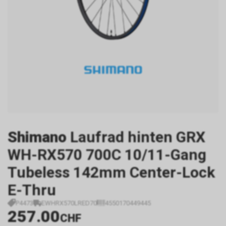
Shimano
Laufrad hinten GRX
WH-RX570 700C 10/11-Gang
Tubeless 142mm Center-Lock
E-Thru
P4473
EWHRX570LRED70
4550170449445
257.00
CHF