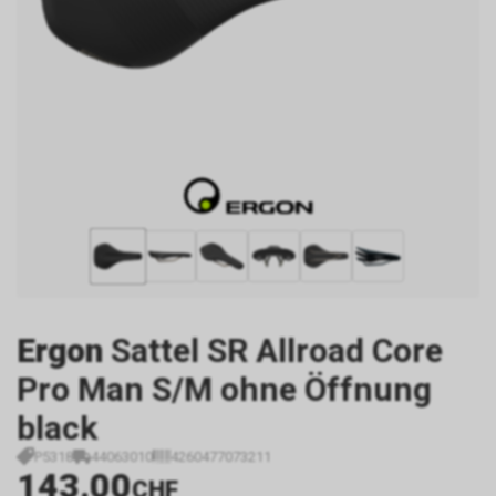
Ergon
Sattel SR Allroad Core
Pro Man S/M ohne Öffnung
black
P5318
44063010
4260477073211
143.00
CHF