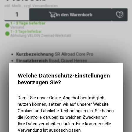
inkl. MwSt., zzgl. Versandkosten
In den Warenkorb
1 - 3 Tage lieferbar
Versand
1 - 3 Tage lieferbar
Abholung VELOIN Zweirad-Werkstatt
Kurzbezeichnung
SR Allroad Core Pro
Einsatzbereich
Road, Gravel Herren
Altersgruppe
Erwachsene
Material
Microfiber
Welche Datenschutz-Einstellungen
Material Streben
TiNox
bevorzugen Sie?
Polsterung
Orthopedic AirCell Foam
Ergon. Aussparung
nein
Damit Sie unser Online-Angebot bestmöglich
Die Core Revolution - jetzt auch für das Gravel- und
nutzen können, setzen wir auf unserer Website
Rennrad
Cookies und ähnliche Technologien ein. Sie haben
Speziell angepasster Sattel für Männer, die angepasste
die Kontrolle darüber, zu welchen Zwecken wir
Form ermöglicht eine bessere Druckentlastung im
Ihre Daten verarbeiten dürfen. Eine kommerzielle
Dammbereich
Verwendung ist ausgeschlossen.