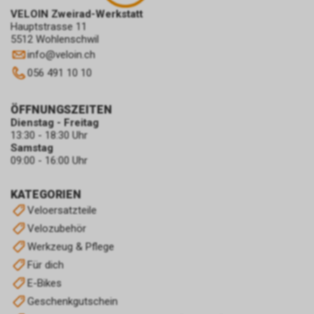
VELOIN Zweirad-Werkstatt
Hauptstrasse 11
5512 Wohlenschwil
info
@
veloin.ch
056 491 10 10
ÖFFNUNGSZEITEN
Dienstag - Freitag
13:30 - 18:30 Uhr
Samstag
09:00 - 16:00 Uhr
KATEGORIEN
Veloersatzteile
Velozubehör
Werkzeug & Pflege
Für dich
E-Bikes
Geschenkgutschein