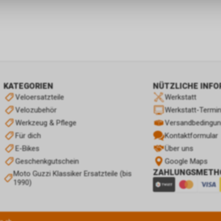
KATEGORIEN
NÜTZLICHE INF
Veloersatzteile
Werkstatt
Velozubehör
Werkstatt-Termi
Werkzeug & Pflege
Versandbedingu
Für dich
Kontaktformular
E-Bikes
Über uns
Geschenkgutschein
Google Maps
ZAHLUNGSMETH
Moto Guzzi Klassiker Ersatzteile (bis
1990)