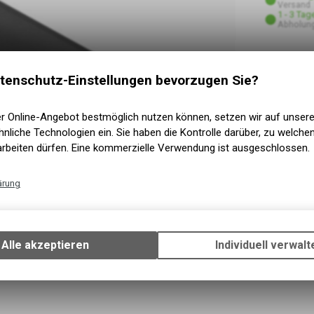
Versand
1 - 3 Tag
Abholung
tenschutz-Einstellungen bevorzugen Sie?
er Online-Angebot bestmöglich nutzen können, setzen wir auf unser
nliche Technologien ein. Sie haben die Kontrolle darüber, zu welch
arbeiten dürfen. Eine kommerzielle Verwendung ist ausgeschlossen.
ärung
Technische Funktionen
Wir erfassen und speichern bestimmte Interaktionen und Einstellun
Ihrem Gerät, um die grundlegenden Funktionen unseres Online-Angeb
Alle akzeptieren
Individuell verwalt
Verwendung des Warenkorbs, zu ermöglichen. Bitte beachten Sie, d
gespeicherten Daten keinerlei Rückschlüsse auf Ihre persönlichen I
zulassen.