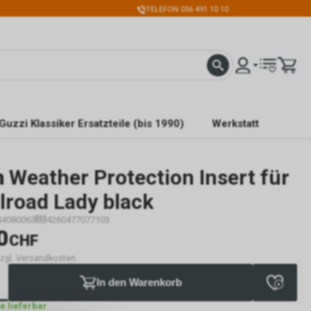
TELEFON 056 491 10 10
Guzzi Klassiker Ersatzteile (bis 1990)
Werkstatt
n
Weather Protection Insert für
lroad Lady black
44080063
4260477077103
0
CHF
 zzgl. Versandkosten
In den Warenkorb
ge lieferbar