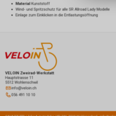
Material
Kunststoff
Wind- und Spritzschutz für alle SR Allroad Lady Modelle
Einlage zum Einklicken in die Entlastungsöffnung
VELOIN Zweirad-Werkstatt
Hauptstrasse 11
5512 Wohlenschwil
info
@
veloin.ch
056 491 10 10