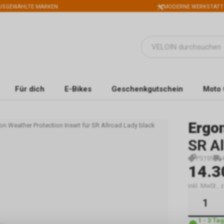
USGEWÄHLTE MARKEN
MODERNE WERKSTATT
Für dich
E-Bikes
Geschenkgutschein
Moto 
Ergo
on Weather Protection Insert für SR Allroad Lady black
SR Al
P5195
14.3
inkl. MwSt.,
1 - 3 Ta