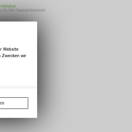
e lieferbar
 VELOIN Zweirad-Werkstatt
er Website
en Zwecken wir
gen auf
ots, wie die
en
ass die
nformationen