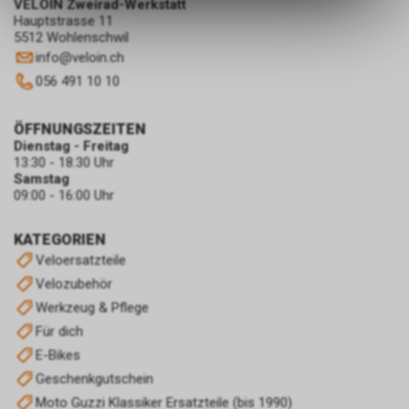
VELOIN Zweirad-Werkstatt
ermöglichen. Bitte beachten Sie,
Hauptstrasse 11
5512 Wohlenschwil
dass die gespeicherten Daten
keinerlei Rückschlüsse auf Ihre
info
@
veloin.ch
persönlichen Informationen
056 491 10 10
zulassen.
ÖFFNUNGSZEITEN
Dienstag - Freitag
13:30 - 18:30 Uhr
Samstag
09:00 - 16:00 Uhr
KATEGORIEN
Veloersatzteile
Velozubehör
Werkzeug & Pflege
Für dich
E-Bikes
Geschenkgutschein
Moto Guzzi Klassiker Ersatzteile (bis 1990)