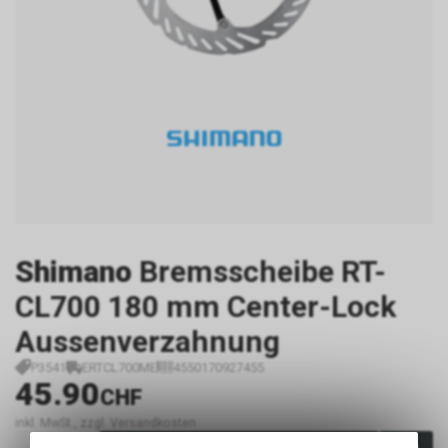
Shimano
Bremsscheibe RT-
CL700 180 mm Center-Lock
Aussenverzahnung
P3541
ERTCL700ME
4550170927455
45.90
CHF
inkl. MwSt., zzgl. Versandkosten