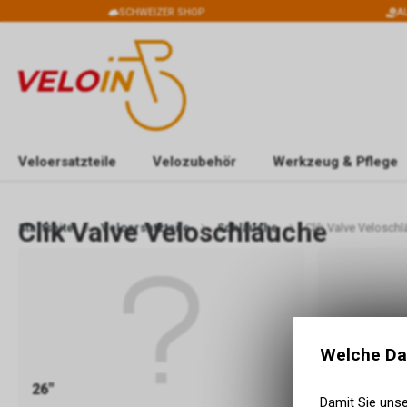
SCHWEIZER SHOP
A
Veloersatzteile
Velozubehör
Werkzeug & Pflege
Clik Valve Veloschläuche
Startseite
Veloersatzteile
Schläuche
Clik Valve Velosch
Welche Da
26"
27.5"
Damit Sie uns