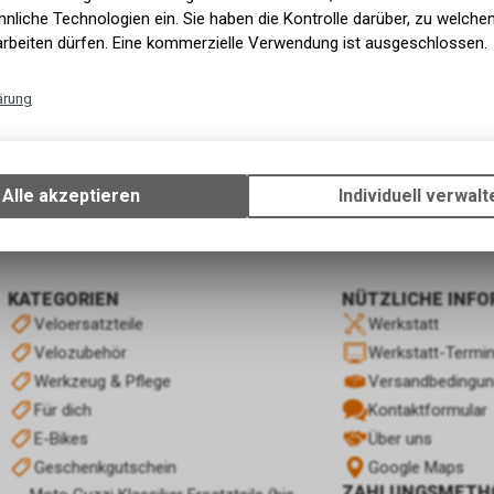
nliche Technologien ein. Sie haben die Kontrolle darüber, zu welch
arbeiten dürfen. Eine kommerzielle Verwendung ist ausgeschlossen.
ärung
Technische Funktionen
Wir erfassen und speichern bestimmte Interaktionen und Einstellun
Ihrem Gerät, um die grundlegenden Funktionen unseres Online-Angeb
Alle akzeptieren
Individuell verwalt
Verwendung des Warenkorbs, zu ermöglichen. Bitte beachten Sie, d
gespeicherten Daten keinerlei Rückschlüsse auf Ihre persönlichen I
zulassen.
KATEGORIEN
NÜTZLICHE INF
Veloersatzteile
Werkstatt
Velozubehör
Werkstatt-Termi
Werkzeug & Pflege
Versandbedingu
Für dich
Kontaktformular
E-Bikes
Über uns
Geschenkgutschein
Google Maps
ZAHLUNGSMETH