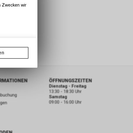
en Zwecken wir
gen auf
ots, wie die
en
ass die
nformationen
ORMATIONEN
ÖFFNUNGSZEITEN
Dienstag - Freitag
13:30 - 18:30 Uhr
nbuchung
Samstag
09:00 - 16:00 Uhr
ngen
ODEN