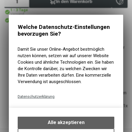
In den Warenkorb
1 - 3 Tage
Versand
Abholbereit
Abholung VELOIN Zweirad-Werkstatt
Welche Datenschutz-Einstellungen
bevorzugen Sie?
Einsatzbereich
Werkstatt
Schlauchreparatur ohne Wartezeit für die Trocknung der
Damit Sie unser Online-Angebot bestmöglich
SVS Vulkanflüssigkeit
nutzen können, setzen wir auf unserer Website
Nach Verreiben des Einstrichs kann sofort der
Cookies und ähnliche Technologien ein. Sie haben
Schlauchflicken aufgesetzt werden
die Kontrolle darüber, zu welchen Zwecken wir
Dabei kommt es zu keinerlei Hautkontakt mit der SVS
Ihre Daten verarbeiten dürfen. Eine kommerzielle
Vulkanisierflüssigkeit für eine schnelle und saubere
Verwendung ist ausgeschlossen.
Fahrradschlauch-Reparatur
Komplett neu entwickeltes Flickzeug mit selbstklebenden
Datenschutzerklärung
Schlauchflicken
Inhalt: 6x selbstklebende Schlauchflicken, 1x Raupapier, 1x
Technische Funktionen
Anleitung
Wir erfassen und speichern
bestimmte Interaktionen und
Alle akzeptieren
Einstellungen auf Ihrem Gerät,