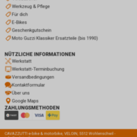
Werkzeug & Pflege
Für dich
E-Bikes
Geschenkgutschein
Moto Guzzi Klassiker Ersatzteile (bis 1990)
NÜTZLICHE INFORMATIONEN
Werkstatt
Werkstatt-Terminbuchung
Versandbedingungen
Kontaktformular
Über uns
Google Maps
ZAHLUNGSMETHODEN
CAVAZZUTTI e-bike & motorbike, VELOIN, 5512 Wohlenschwil -