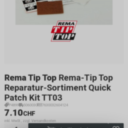
Rema Tip Top
Rema-Tip Top
Reparatur-Sortiment Quick
Patch Kit TT03
P4899
5060030
7630032604124
7.10
CHF
inkl. MwSt., zzgl. Versandkosten