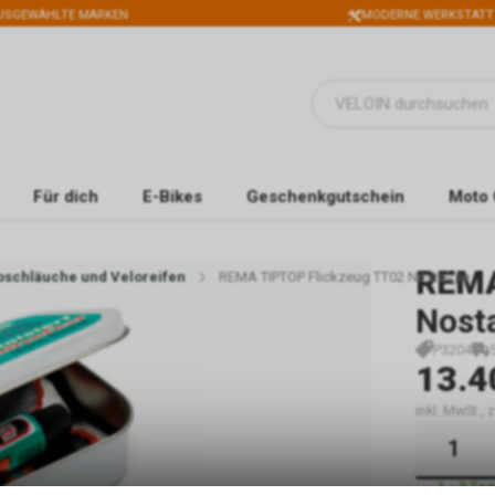
USGEWÄHLTE MARKEN
MODERNE WERKSTATT
Für dich
E-Bikes
Geschenkgutschein
Moto 
REMA
loschläuche und Veloreifen
REMA TIPTOP Flickzeug TT02 Nostalgie
Nosta
P3204
13.4
inkl. MwSt.,
1 - 3 Ta