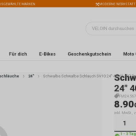
USGEWÄHLTE MARKEN
MODERNE WERKSTATT
Für dich
E-Bikes
Geschenkgutschein
Moto 
Schw
oschläuche
24"
Schwalbe Schwalbe Schlauch SV10 24" 40/62-507 Pre
24" 4
FM24.567
8.90
inkl. MwSt.,
1 - 3 Ta