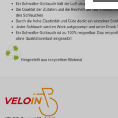
Ein Schwalbe-Schlauch hält die Luft deutlich länger
Die Qualität der Zutaten und die Reinheit der Gummimischu
des Schlauches
Durch die hohe Elastizität und Güte deckt ein einzelner Sch
Jeder Schlauch wird im Werk aufgepumpt und unter Druck 
Ein Schwalbe-Schlauch ist zu 100% recycelbar. Das recycelt
ohne Qualitätsverlust eingesetzt
Hergestellt aus recyceltem Material