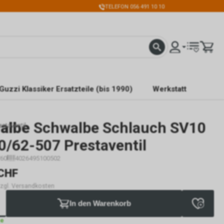
TELEFON 056 491 10 10
Guzzi Klassiker Ersatzteile (bis 1990)
Werkstatt
albe
Schwalbe Schlauch SV10
staventil
0/62-507 Prestaventil
60
4026495100502
CHF
 zzgl. Versandkosten
In den Warenkorb
ge