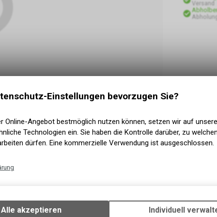
Versand
Abholber
Abholung
tenschutz-Einstellungen bevorzugen Sie?
er Online-Angebot bestmöglich nutzen können, setzen wir auf unser
nliche Technologien ein. Sie haben die Kontrolle darüber, zu welch
arbeiten dürfen. Eine kommerzielle Verwendung ist ausgeschlossen.
ärung
Technische Funktionen
Wir erfassen und speichern bestimmte Interaktionen und Einstellun
Ihrem Gerät, um die grundlegenden Funktionen unseres Online-Angeb
Alle akzeptieren
Individuell verwalt
Verwendung des Warenkorbs, zu ermöglichen. Bitte beachten Sie, d