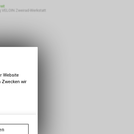
eit
 VELOIN Zweirad-Werkstatt
er Website
en Zwecken wir
gen auf
ots, wie die
en
ass die