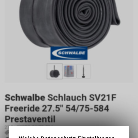
Schwalbe
Schlauch SV21F
Freeride 27.5" 54/75-584
Prestaventil
27.5+ ETRTO 54/75-584
FM24.66085
10400073
4026495732246