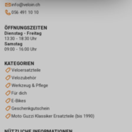
info
@
veloin.ch
dass die gespeicherten Daten
keinerlei Rückschlüsse auf Ihre
056 491 10 10
persönlichen Informationen
zulassen.
ÖFFNUNGSZEITEN
Dienstag - Freitag
13:30 - 18:30 Uhr
Samstag
09:00 - 16:00 Uhr
KATEGORIEN
Veloersatzteile
Velozubehör
Werkzeug & Pflege
Für dich
E-Bikes
Geschenkgutschein
Moto Guzzi Klassiker Ersatzteile (bis 1990)
NÜTZLICHE INFORMATIONEN