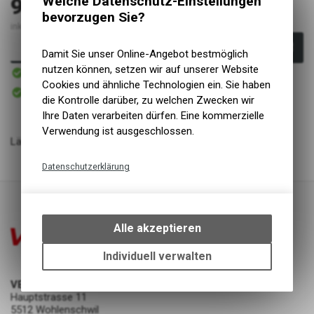
9.20
Welche Datenschutz-Einstellungen
CHF
bevorzugen Sie?
inkl. MwSt., zzgl. Versandkosten
In den Warenkorb
Damit Sie unser Online-Angebot bestmöglich
1 - 3 Tage
nutzen können, setzen wir auf unserer Website
Versand
Cookies und ähnliche Technologien ein. Sie haben
Abholbereit
Abholung VELOIN Zweirad-Werkstatt
die Kontrolle darüber, zu welchen Zwecken wir
Ihre Daten verarbeiten dürfen. Eine kommerzielle
Verwendung ist ausgeschlossen.
Länge Ventil: 40mm
Datenschutzerklärung
Technische Funktionen
Wir erfassen und speichern
bestimmte Interaktionen und
Alle akzeptieren
Einstellungen auf Ihrem Gerät,
um die grundlegenden
Individuell verwalten
Funktionen unseres Online-
Angebots, wie die Verwendung
VELOIN Zweirad-Werkstatt
des Warenkorbs, zu
Hauptstrasse 11
5512 Wohlenschwil
ermöglichen. Bitte beachten Sie,