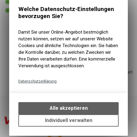
Versand
Welche Datenschutz-Einstellungen
1 - 3 Tage lieferbar
Abholung VELOIN Zweirad-Werkstatt
bevorzugen Sie?
Einsatzbereich
MTB
Damit Sie unser Online-Angebot bestmöglich
Grösse/Abm.
28/29"
nutzen können, setzen wir auf unserer Website
Ventilart
Presta
Cookies und ähnliche Technologien ein. Sie haben
Zusatztext
MTB
die Kontrolle darüber, zu welchen Zwecken wir
Jeder einzelne Schlauch wird auf seine Luftdichtigkeit
Ihre Daten verarbeiten dürfen. Eine kommerzielle
geprüft, bevor er die Fabrik verlässt
Verwendung ist ausgeschlossen.
Die Schläuche werden einzeln in Metallformen vulkanisiert
Einfach und schnell zu montieren
Datenschutzerklärung
Technische Funktionen
Wir erfassen und speichern
bestimmte Interaktionen und
Alle akzeptieren
Einstellungen auf Ihrem Gerät,
um die grundlegenden
Individuell verwalten
Funktionen unseres Online-
Angebots, wie die Verwendung