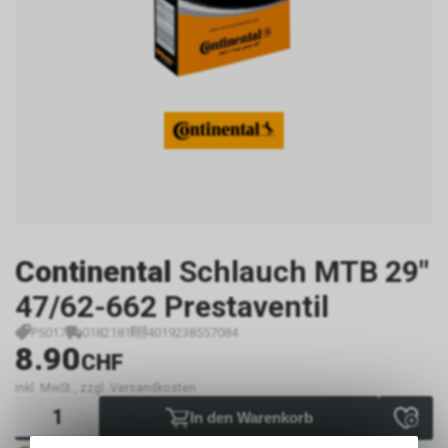
Continental
Schlauch MTB 29"
47/62-662 Prestaventil
P5017
0182181
4019238557084
8.90
CHF
inkl. MwSt., zzgl. Versandkosten
In den Warenkorb
1 - 3 Tage lieferbar