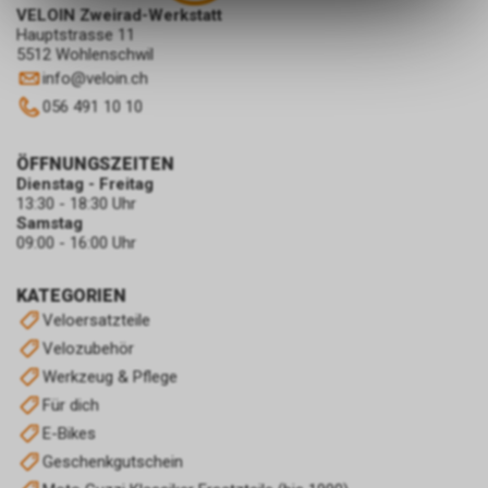
des Warenkorbs, zu
VELOIN Zweirad-Werkstatt
ermöglichen. Bitte beachten Sie,
Hauptstrasse 11
dass die gespeicherten Daten
5512 Wohlenschwil
keinerlei Rückschlüsse auf Ihre
info
@
veloin.ch
persönlichen Informationen
056 491 10 10
zulassen.
ÖFFNUNGSZEITEN
Dienstag - Freitag
13:30 - 18:30 Uhr
Samstag
09:00 - 16:00 Uhr
KATEGORIEN
Veloersatzteile
Velozubehör
Werkzeug & Pflege
Für dich
E-Bikes
Geschenkgutschein