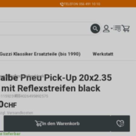
TELEFON 056 491 10 10
Guzzi Klassiker Ersatzteile (bis 1990)
Werkstatt
albe
Pneu Pick-Up 20x2.35
 mit Reflexstreifen black
 mit Reflexstreifen black
11159259
4026495892575
0
CHF
 zzgl. Versandkosten
In den Warenkorb
ge lieferbar