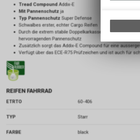
Tread Compound
Addix-E
Mit Pannenschutz
ja
Typ Pannenschutz
Super Defense
Schwalbes erster, echter Cargo Reifen
Durch die extrem stabile Doppelkarkasse wird der Pick-Up z
hervorragenden Pannenschutz
Zusätzlich sorgt das Addix-E Compound für eine ausserge
Verfügt über das ECE-R75 Prüfzeichen und ist auch für sch
REIFEN FAHRRAD
ETRTO
60-406
TYP
Starr
FARBE
black