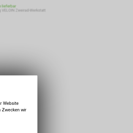
e lieferbar
 VELOIN Zweirad-Werkstatt
er Website
en Zwecken wir