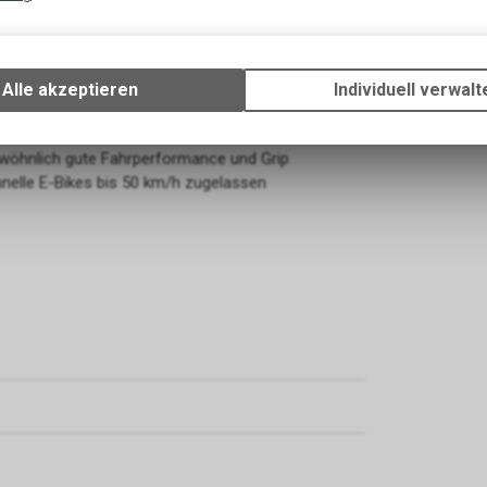
Technische Funktionen
Wir erfassen und speichern bestimmte Interaktionen und Einstellun
Ihrem Gerät, um die grundlegenden Funktionen unseres Online-Angeb
Alle akzeptieren
Individuell verwalt
Verwendung des Warenkorbs, zu ermöglichen. Bitte beachten Sie, d
um wahren Lastentier und bietet gleichzeitig einen
gespeicherten Daten keinerlei Rückschlüsse auf Ihre persönlichen I
zulassen.
wöhnlich gute Fahrperformance und Grip
nelle E-Bikes bis 50 km/h zugelassen