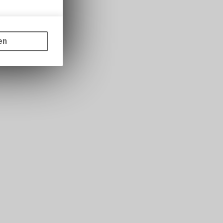
gen auf
ots, wie die
en
ass die
nformationen