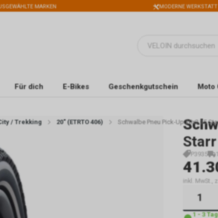
USGEWÄHLTE MARKEN
MODERNE WERKSTATT
Für dich
E-Bikes
Geschenkgutschein
Moto 
Schw
City / Trekking
20" (ETRTO 406)
Schwalbe Pneu Pick-Up 20x2.35 Starr
Starr
P3935
41.3
inkl. MwSt.,
1 - 3 Ta