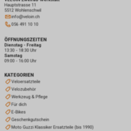
Hauptstrasse 11
5512 Wohlenschwil
info
@
veloin.ch
056 491 10 10
ÖFFNUNGSZEITEN
Dienstag - Freitag
13:30 - 18:30 Uhr
Samstag
09:00 - 16:00 Uhr
KATEGORIEN
Veloersatzteile
Velozubehör
Werkzeug & Pflege
Für dich
E-Bikes
Geschenkgutschein
Moto Guzzi Klassiker Ersatzteile (bis 1990)