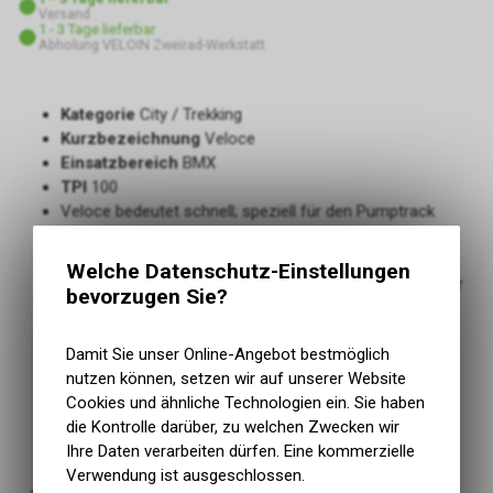
Versand
1 - 3 Tage lieferbar
Abholung VELOIN Zweirad-Werkstatt
Kategorie
City / Trekking
Kurzbezeichnung
Veloce
Einsatzbereich
BMX
TPI
100
Veloce bedeutet schnell; speziell für den Pumptrack
gebaut
Die schnell rollende, glatte Mitte geht nahtlos in eine
Welche Datenschutz-Einstellungen
Reihe von Lamellen unterschiedlicher Breite über, die für
bevorzugen Sie?
eine sichere Kurvenkontrolle sorgen
Die Rennformel mit Graphen und Siliciumdioxid bietet
Damit Sie unser Online-Angebot bestmöglich
Geschwindigkeit und Haftung ohne Kompromisse.
nutzen können, setzen wir auf unserer Website
Entwickelt, um die absolut schnellste Möglichkeit von
Cookies und ähnliche Technologien ein. Sie haben
Punkt A nach Punkt B zu bieten
die Kontrolle darüber, zu welchen Zwecken wir
Geschmeidiges Gefühl und zuverlässige
Ihre Daten verarbeiten dürfen. Eine kommerzielle
Nylonkonstruktion
Verwendung ist ausgeschlossen.