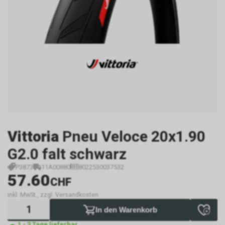
Vittoria
Pneu Veloce 20x1.90
G2.0 falt schwarz
P3873
11A00880
8022530037532
57.60
CHF
inkl. MwSt., zzgl. Versandkosten
In den Warenkorb
1 - 3 Tage lieferbar