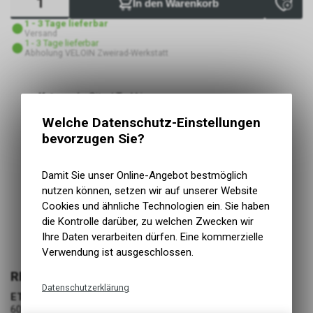
In den Warenkorb
1 - 3 Tage lieferbar
Versand
1 - 3 Tage lieferbar
Abholung VELOIN Zweirad-Werkstatt
Kategorie
City / Trekking
Kurzbezeichnung
Fat Frank / HS 375
Welche Datenschutz-Einstellungen
Einsatzbereich
City
bevorzugen Sie?
TPI
50
Tread Compound
SBC
Mit Pannenschutz
ja
Damit Sie unser Online-Angebot bestmöglich
Typ Pannenschutz
K-Guard
nutzen können, setzen wir auf unserer Website
Fat Frank - Macht auf jedem Cruiser eine verführerisch
Cookies und ähnliche Technologien ein. Sie haben
gute Figur
die Kontrolle darüber, zu welchen Zwecken wir
Zusätzlich ist der Reifen mit einem Kevlar® Guard
Ihre Daten verarbeiten dürfen. Eine kommerzielle
Pannenschutz ausgestattet
Verwendung ist ausgeschlossen.
REIFEN FAHRRAD
Datenschutzerklärung
ETRTO
60-559
Technische Funktionen