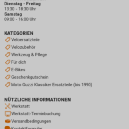
Dienstag - Freitag
13:30 - 18:30 Uhr
Samstag
09:00 - 16:00 Uhr
KATEGORIEN
Veloersatzteile
Velozubehör
Werkzeug & Pflege
Für dich
E-Bikes
Geschenkgutschein
Moto Guzzi Klassiker Ersatzteile (bis 1990)
NÜTZLICHE INFORMATIONEN
Werkstatt
Werkstatt-Terminbuchung
Versandbedingungen
Kontaktformular