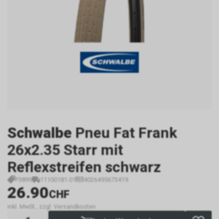
Schwalbe
Pneu Fat Frank
26x2.35 Starr mit
Reflexstreifen schwarz
P3899
11100181.01
4026495673419
26.90
CHF
inkl. MwSt., zzgl. Versandkosten