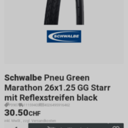
Schwalbe
Pneu Green
Marathon 26x1.25 GG Starr
mit Reflexstreifen black
P3907
11159403
4026495916462
30.50
CHF
inkl. MwSt., zzgl. Versandkosten