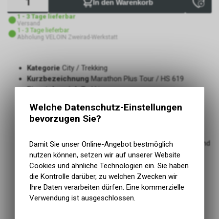
In den Warenkorb
1 - 3 Tage lieferbar
Versand
1 - 3 Tage lieferbar
Abholung VELOIN Zweirad-Werkstatt
Kategorie
City / Trekking
Kurzbezeichnung
Marathon Plus Tour / HS 619
Einsatzbereich
Trekking
TPI
67
Welche Datenschutz-Einstellungen
Tread Compound
Addix
bevorzugen Sie?
Mit Pannenschutz
ja
Typ Pannenschutz
SmartGuard / Smart DualGuard
Vielseitig einsetztbar, für Asphalt, unbefestigte Wege und
Damit Sie unser Online-Angebot bestmöglich
leichtes Gelände
nutzen können, setzen wir auf unserer Website
Robuster Aufbau und modernes Profildesign
Cookies und ähnliche Technologien ein. Sie haben
Maximaler Pannenschutz dank SmartGuard oder Smart
die Kontrolle darüber, zu welchen Zwecken wir
DualGuard
Ihre Daten verarbeiten dürfen. Eine kommerzielle
Ideal für den Alltag oder die ganz grosse Touren
Verwendung ist ausgeschlossen.
Verfügt über das ECE-R75 Prüfzeichen und ist auch für
schnelle E-Bikes bis 50 km/h zugelassen