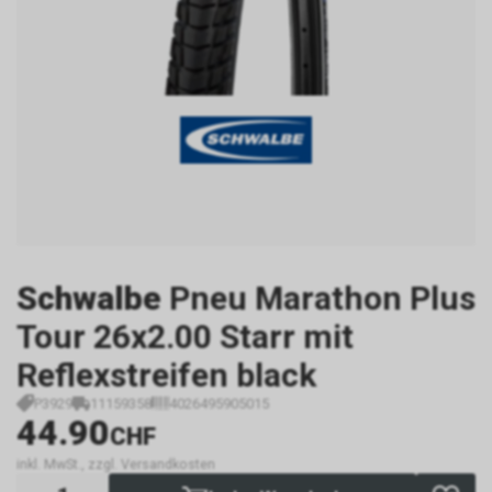
Schwalbe
Pneu Marathon Plus
Tour 26x2.00 Starr mit
Reflexstreifen black
P3929
11159358
4026495905015
44.90
CHF
inkl. MwSt., zzgl. Versandkosten