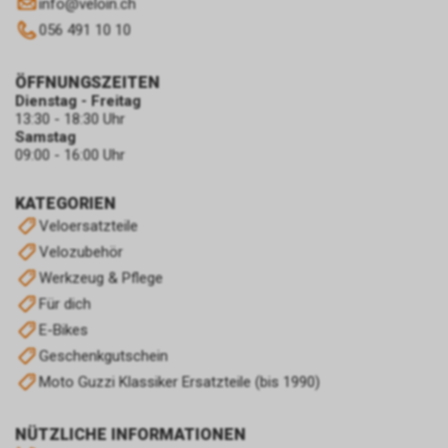
info
@
veloin.ch
056 491 10 10
ÖFFNUNGSZEITEN
Dienstag - Freitag
13:30 - 18:30 Uhr
Samstag
09:00 - 16:00 Uhr
KATEGORIEN
Veloersatzteile
Velozubehör
Werkzeug & Pflege
Für dich
E-Bikes
Geschenkgutschein
Moto Guzzi Klassiker Ersatzteile (bis 1990)
NÜTZLICHE INFORMATIONEN