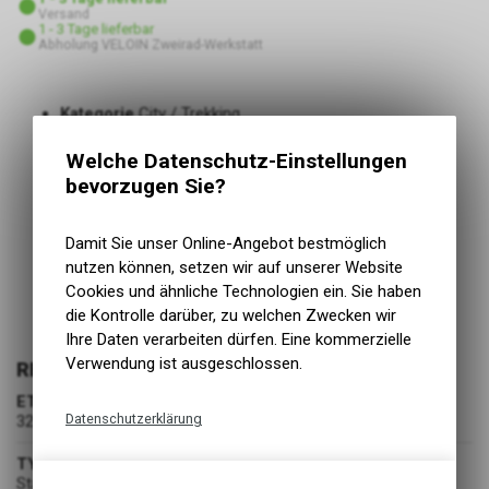
Versand
1 - 3 Tage lieferbar
Abholung VELOIN Zweirad-Werkstatt
Kategorie
City / Trekking
Kurzbezeichnung
Contact Speed
Welche Datenschutz-Einstellungen
Einsatzbereich
Trekking, City, E-Bike
bevorzugen Sie?
TPI
3/180
Mit Pannenschutz
ja
Typ Pannenschutz
Double SafetySystem Breaker
Damit Sie unser Online-Angebot bestmöglich
Geschwindigkeit und Komfort, vereint in einem Reifen
nutzen können, setzen wir auf unserer Website
Doppelte Pannenschutzlage
Cookies und ähnliche Technologien ein. Sie haben
Guter Grip und leicht im Aufbau
die Kontrolle darüber, zu welchen Zwecken wir
Ideal für den Einsatz auf Asphalt
Ihre Daten verarbeiten dürfen. Eine kommerzielle
Verwendung ist ausgeschlossen.
REIFEN FAHRRAD
ETRTO
Datenschutzerklärung
32-584
Technische Funktionen
TYP
Starr
Wir erfassen und speichern