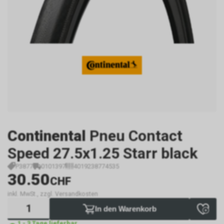
Continental
Pneu Contact
Speed 27.5x1.25 Starr black
P3877
0101397
4019238774535
30.50
CHF
inkl. MwSt., zzgl. Versandkosten
In den Warenkorb
1 - 3 Tage lieferbar