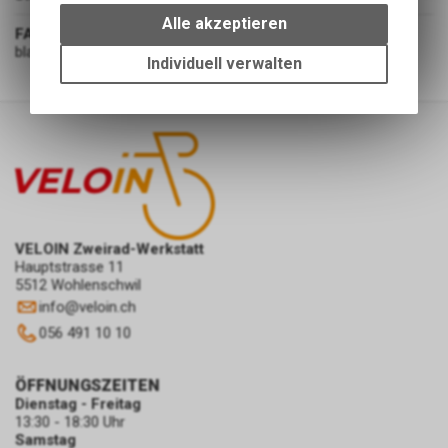
bestimmte Interaktionen und
Alle akzeptieren
FARBE
Einstellungen auf Ihrem Gerät,
black
um die grundlegenden
Individuell verwalten
Funktionen unseres Online-
Angebots, wie die Verwendung
des Warenkorbs, zu
ermöglichen. Bitte beachten Sie,
dass die gespeicherten Daten
keinerlei Rückschlüsse auf Ihre
persönlichen Informationen
zulassen.
VELOIN Zweirad-Werkstatt
Hauptstrasse 11
5512 Wohlenschwil
info
@
veloin.ch
056 491 10 10
ÖFFNUNGSZEITEN
Dienstag - Freitag
13:30 - 18:30 Uhr
Samstag