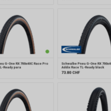
eu G-One RX 700x40C Race Pro
Schwalbe
Pneu G-One RX 700x4
TL-Ready para
Addix Race TL-Ready black
73.80
CHF