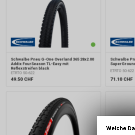
Schwalbe
Pneu G-One Overland 365 28x2.00
Schwalbe
Pn
Addix FourSeason TL-Easy mit
SuperGround
Reflexstreifen black
ETRTO 50-622
ETRTO 50-622
49.50
CHF
71.10
CHF
Welche Da