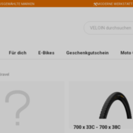
USGEWÄHLTE MARKEN
MODERNE WERKSTATT
Für dich
E-Bikes
Geschenkgutschein
Moto 
Gravel
700 x 33C - 700 x 38C