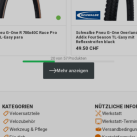
eu G-One R 700x40C Race Pro
Schwalbe
Pneu G-One Overland
L-Easy para
Addix FourSeason TL-Easy mit
Reflexstreifen black
49.50
CHF
20
von
57
Produkten
Mehr anzeigen
KATEGORIEN
NÜTZLICHE INF
Veloersatzteile
Werkstatt
Velozubehör
Werkstatt-Termi
Werkzeug & Pflege
Versandbedingu