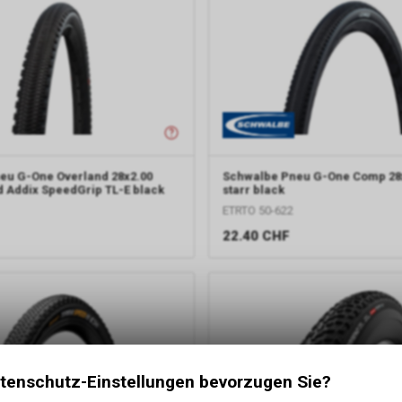
eu G-One Overland 28x2.00
Schwalbe
Pneu G-One Comp 28
 Addix SpeedGrip TL-E black
starr black
ETRTO 50-622
22.40
CHF
tenschutz-Einstellungen bevorzugen Sie?