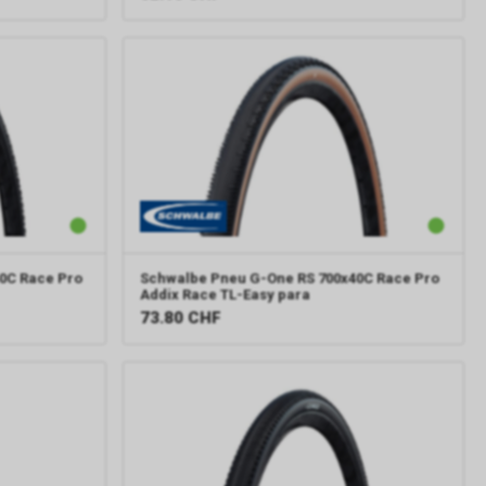
0C Race Pro
Schwalbe
Pneu G-One RS 700x40C Race Pro
Addix Race TL-Easy para
73.80
CHF