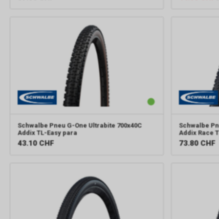
Schwalbe
Pneu G-One Ultrabite 700x40C
Schwalbe
Pn
Addix TL-Easy para
Addix Race 
43.10
CHF
73.80
CHF