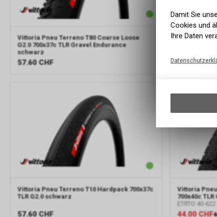
Damit Sie uns
Cookies und äh
Ihre Daten ver
Vittoria
Pneu Terreno T80 Coarse Loose
Continental
G2.0 700x37c TLR Gravel Endurance
700x35C TL-
schwarz
Datenschutzerkl
57.60
CHF
62.10
CHF
TOP
-31%
Vittoria
Pneu Terreno T10 Hardpack 700x37c
Vittoria
Pneu
TLR G2.0 schwarz
700x40c TLR
ETRTO 40-622
57.60
CHF
44.00
CHF
6