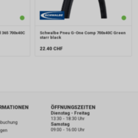
 365 700x40C
Schwalbe
Pneu G-One Comp 700x40C Green
starr black
22.40
CHF
ORMATIONEN
ÖFFNUNGSZEITEN
Dienstag - Freitag
13:30 - 18:30 Uhr
nbuchung
Samstag
09:00 - 16:00 Uhr
ngen