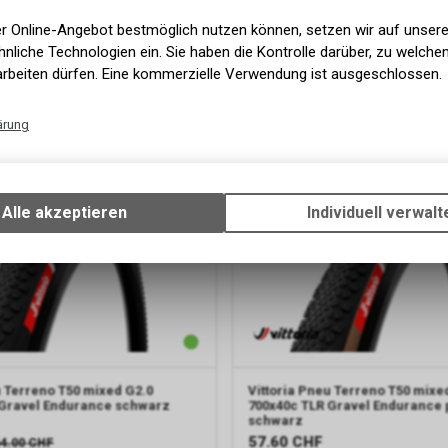
er Online-Angebot bestmöglich nutzen können, setzen wir auf unser
nliche Technologien ein. Sie haben die Kontrolle darüber, zu welch
arbeiten dürfen. Eine kommerzielle Verwendung ist ausgeschlossen.
Pneu Terra Speed ProTection
Vittoria
Pneu Terreno T70 Coar
Ready black
G2.0 700x37c TLR Gravel Endur
schwarz
ärung
57.60
CHF
Technische Funktionen
Wir erfassen und speichern bestimmte Interaktionen und Einstellun
Ihrem Gerät, um die grundlegenden Funktionen unseres Online-Angeb
Alle akzeptieren
Individuell verwalt
Verwendung des Warenkorbs, zu ermöglichen. Bitte beachten Sie, d
gespeicherten Daten keinerlei Rückschlüsse auf Ihre persönlichen I
zulassen.
 Terreno T50 mixed G2.0
Vittoria
Pneu Terreno T50 mixe
 Gravel Endurance schwarz
700x40c TLR Gravel Endurance 
schwarz
57.60
CHF
4.00
CHF