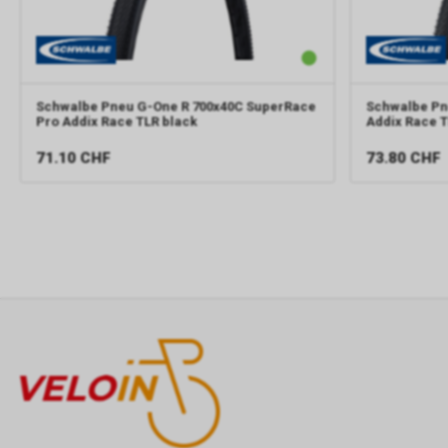
Schwalbe
Pneu G-One R 700x40C SuperRace
Schwalbe
Pn
Pro Addix Race TLR black
Addix Race T
71.10
CHF
73.80
CHF