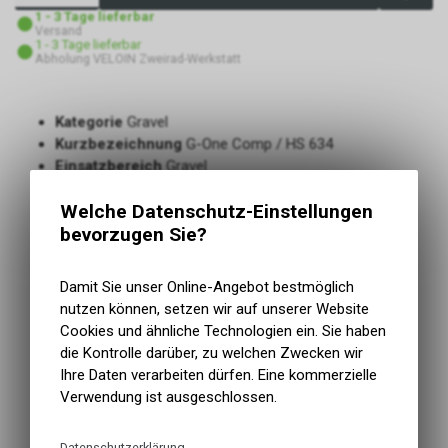
1 - 3 Tage lieferbar
Versand
1 - 3 Tage lieferbar
Abholung VELOIN Zweirad-Werkstatt
Kategorie
Gravel
Kurzbezeichnung
G-One Comp / HS 634
Einsatzbereich
Gravel
TPI
50
Welche Datenschutz-Einstellungen
Tread Compound
Green Compound
bevorzugen Sie?
Mit Pannenschutz
ja
Typ Pannenschutz
K-Guard
Der Gravel Reifen für Einsteiger
Damit Sie unser Online-Angebot bestmöglich
Schnelles Profil für Schotterpassagen und den urbanen
nutzen können, setzen wir auf unserer Website
Einsatz
Cookies und ähnliche Technologien ein. Sie haben
Gute Rollwiderstand, hohe Haltbarkeit
die Kontrolle darüber, zu welchen Zwecken wir
Green Compound - ein Gummi gefertigt aus
Ihre Daten verarbeiten dürfen. Eine kommerzielle
nachwachsenden und recycelten Rohstoffen
Verwendung ist ausgeschlossen.
Durchgehende dreilagige Karkasse für sehr guten
Durchschlag-Schutz
Datenschutzerklärung