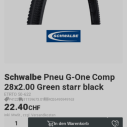
Schwalbe
Pneu G-One Comp
28x2.00 Green starr black
ETRTO 50-622
P4122
11159673.01
4026495949163
22.40
CHF
inkl. MwSt., zzgl. Versandkosten
In den Warenkorb