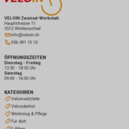
VELOIN Zweirad-Werkstatt
Hauptstrasse 11
5512 Wohlenschwil
info
@
veloin.ch
056 491 10 10
ÖFFNUNGSZEITEN
Dienstag - Freitag
13:30 - 18:30 Uhr
Samstag
09:00 - 16:00 Uhr
KATEGORIEN
Veloersatzteile
Velozubehör
Werkzeug & Pflege
Für dich
E-Bikes