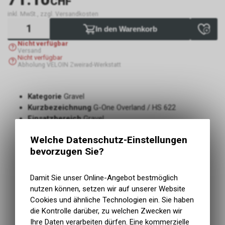
CHF
inkl. MwSt., zzgl. Versandkosten
In den Warenkorb
Nicht verfügbar
Versand
Nicht verfügbar
Abholung VELOIN Zweirad-Werkstatt
Kategorie
Gravel
Kurzbezeichnung
G-One Overland / HS 622
Einsatzbereich
Gravel
TPI
67
Welche Datenschutz-Einstellungen
Tread Compound
Addix SpeedGrip
bevorzugen Sie?
Mit Pannenschutz
ja
Typ Pannenschutz
Super Ground
Der Gravelreifen für Pendler, Abenteurer und E-Biker
Damit Sie unser Online-Angebot bestmöglich
Die richtige Wahl für Touren mit 50% Strasse und 50%
nutzen können, setzen wir auf unserer Website
Offroad
Cookies und ähnliche Technologien ein. Sie haben
Hohe Haltbarkeit und gute Kurvenhaftung durch grosse
die Kontrolle darüber, zu welchen Zwecken wir
und stabile Stollen
Ihre Daten verarbeiten dürfen. Eine kommerzielle