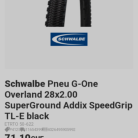
Schwalbe
Pneu G-One
Overland 28x2.00
SuperGround Addix SpeedGrip
TL-E black
ETRTO 50-622
P4125
11654399
4026495905992
71.10