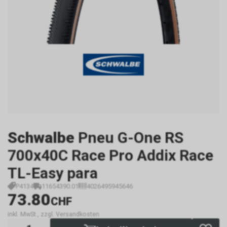
Schwalbe
Pneu G-One RS
700x40C Race Pro Addix Race
TL-Easy para
P4134
11654390.01
4026495945646
73.80
CHF
inkl. MwSt., zzgl. Versandkosten