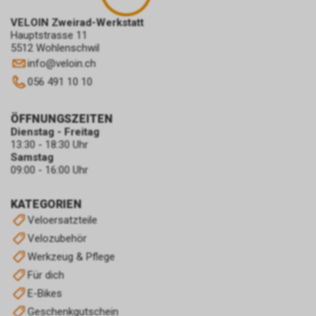
VELOIN Zweirad-Werkstatt
Hauptstrasse 11
5512 Wohlenschwil
info
@
veloin.ch
056 491 10 10
ÖFFNUNGSZEITEN
Dienstag - Freitag
13:30 - 18:30 Uhr
Samstag
09:00 - 16:00 Uhr
KATEGORIEN
Veloersatzteile
Velozubehör
Werkzeug & Pflege
Für dich
E-Bikes
Geschenkgutschein