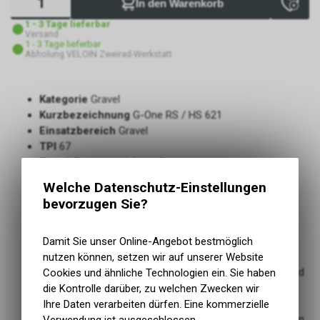
In den Warenkorb
1 - 3 Tage lieferbar
Versand
1 - 3 Tage lieferbar
Abholung VELOIN Zweirad-Werkstatt
Kategorie
Gravel
Kurzbezeichnung
G-One RS / HS 621
Einsatzbereich
Gravel
TPI
67
Tread Compound
Addix Race
Mit Pannenschutz
ja
Welche Datenschutz-Einstellungen
Typ Pannenschutz
Super Race, V-Guard
bevorzugen Sie?
Rennorientierter Semi-Slick-Reifen
Geringster Rollwiderstand in der G-One-Palette
Maximale Effizienz auf leichtem Terrain, harten Böden
Damit Sie unser Online-Angebot bestmöglich
und Asphalt
nutzen können, setzen wir auf unserer Website
Brems- und Traktionskanten für Vorderrad und Hinterrad
Cookies und ähnliche Technologien ein. Sie haben
dank schuppenartigem Profil
die Kontrolle darüber, zu welchen Zwecken wir
Souplesse-Konstruktion für geschmeidiges Fahrgefühl
Ihre Daten verarbeiten dürfen. Eine kommerzielle
und hohen Pannenschutz unter harten Rennbedingungen