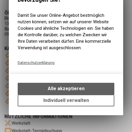
ÖFFNUNGSZEITEN
Damit Sie unser Online-Angebot bestmöglich
Dienstag - Freitag
nutzen können, setzen wir auf unserer Website
13:30 - 18:30 Uhr
Cookies und ähnliche Technologien ein. Sie haben
Samstag
09:00 - 16:00 Uhr
die Kontrolle darüber, zu welchen Zwecken wir
Ihre Daten verarbeiten dürfen. Eine kommerzielle
Verwendung ist ausgeschlossen.
KATEGORIEN
Veloersatzteile
Velozubehör
Datenschutzerklärung
Werkzeug & Pflege
Technische Funktionen
Für dich
Wir erfassen und speichern
E-Bikes
bestimmte Interaktionen und
Alle akzeptieren
Einstellungen auf Ihrem Gerät,
Geschenkgutschein
um die grundlegenden
Individuell verwalten
Moto Guzzi Klassiker Ersatzteile (bis 1990)
Funktionen unseres Online-
Angebots, wie die Verwendung
NÜTZLICHE INFORMATIONEN
des Warenkorbs, zu
Werkstatt
ermöglichen. Bitte beachten Sie,
dass die gespeicherten Daten
Werkstatt-Terminbuchung