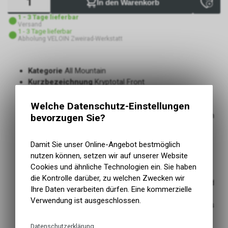
In den Warenkorb
1 - 3 Tage lieferbar
Versand
1 - 3 Tage lieferbar
Abholung VELOIN Zweirad-Werkstatt
Kategorie
All Mountain
Kurzbezeichnung
Kryptotal Front
Einsatzbereich
MTB, All Mountain, Enduro, E-Bike
Tread Compound
Black Chili
Welche Datenschutz-Einstellungen
Der Spezialist für gemischtes Gelände und Bedingungen
bevorzugen Sie?
Überarbeitetes Gravity Sortiment, mit angepassten
Mischungen und Karkassen für jeden Fahrstil
Damit Sie unser Online-Angebot bestmöglich
Profildesign wurde speziell für Vorderräder entwickelt,
nutzen können, setzen wir auf unserer Website
optimiert die Wendigkeit und Agilität
Cookies und ähnliche Technologien ein. Sie haben
Die Kombination aus steil und flach abgeschrägten
die Kontrolle darüber, zu welchen Zwecken wir
Mittelstollen ist ideal für den Einsatz in gemischtem und
Ihre Daten verarbeiten dürfen. Eine kommerzielle
losem Gelände
Verwendung ist ausgeschlossen.
Ausgezeichneter Grip, hohe Laufleistung und effizientes
Abrollen dank Black Chili Compound
Datenschutzerklärung