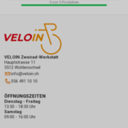
5
von
5
Produkten
VELOIN Zweirad-Werkstatt
Hauptstrasse 11
5512 Wohlenschwil
info
@
veloin.ch
056 491 10 10
ÖFFNUNGSZEITEN
Dienstag - Freitag
13:30 - 18:30 Uhr
Samstag
09:00 - 16:00 Uhr