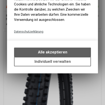
Cookies und ähnliche Technologien ein. Sie haben
die Kontrolle darüber, zu welchen Zwecken wir
Ihre Daten verarbeiten dürfen. Eine kommerzielle
Maxxis
Velopneu 57-622 EXO TLR, 29x2.25 REKON RACE Dual s/s
falt
Verwendung ist ausgeschlossen.
44.50
CHF
Datenschutzerklärung
Technische Funktionen
Wir erfassen und speichern
bestimmte Interaktionen und
Alle akzeptieren
Einstellungen auf Ihrem Gerät,
um die grundlegenden
Individuell verwalten
Funktionen unseres Online-
Angebots, wie die Verwendung
des Warenkorbs, zu
ermöglichen. Bitte beachten Sie,
dass die gespeicherten Daten
keinerlei Rückschlüsse auf Ihre
persönlichen Informationen
zulassen.