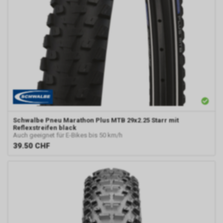
Schwalbe
Pneu Marathon Plus MTB 29x2.25 Starr mit
Reflexstreifen black
Auch geeignet für E-Bikes bis 50 km/h
39.50
CHF