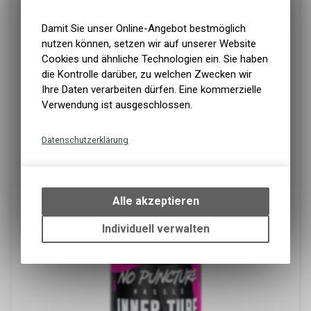
Damit Sie unser Online-Angebot bestmöglich
nutzen können, setzen wir auf unserer Website
Cookies und ähnliche Technologien ein. Sie haben
die Kontrolle darüber, zu welchen Zwecken wir
Ihre Daten verarbeiten dürfen. Eine kommerzielle
Verwendung ist ausgeschlossen.
Datenschutzerklärung
Technische Funktionen
Wir erfassen und speichern
bestimmte Interaktionen und
Alle akzeptieren
Einstellungen auf Ihrem Gerät,
um die grundlegenden
Individuell verwalten
Funktionen unseres Online-
Angebots, wie die Verwendung
des Warenkorbs, zu
ermöglichen. Bitte beachten Sie,
dass die gespeicherten Daten