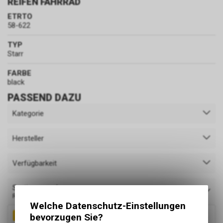
REIFEN FAHRRAD
ETRTO
58-622
TYP
Starr
FARBE
black
PASSEND DAZU
Kategorie
Hersteller
Verfügbarkeit
Sortieren nach
Relevanz
Welche Datenschutz-Einstellungen
bevorzugen Sie?
TOP