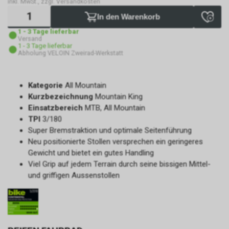
inkl. MwSt., zzgl. Versandkosten
In den Warenkorb
1 - 3 Tage lieferbar
Versand
1 - 3 Tage lieferbar
Abholung VELOIN Zweirad-Werkstatt
Kategorie
All Mountain
Kurzbezeichnung
Mountain King
Einsatzbereich
MTB, All Mountain
TPI
3/180
Super Bremstraktion und optimale Seitenführung
Neu positionierte Stollen versprechen ein geringeres
Gewicht und bietet ein gutes Handling
Viel Grip auf jedem Terrain durch seine bissigen Mittel-
und griffigen Aussenstollen