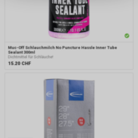
keinerlei Rückschlüsse auf Ihre
persönlichen Informationen
zulassen.
Muc-Off
Schlauchmilch No Puncture Hassle Inner Tube
Sealant 300ml
Dichtmittel für Schläuche!
15.20
CHF