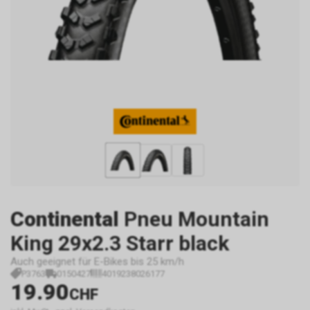
Continental
Pneu Mountain
King 29x2.3 Starr black
Auch geeignet für E-Bikes bis 25 km/h
P3763
0150427
4019238026177
19.90
CHF