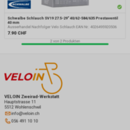
Schwalbe
Schlauch SV19 27.5-29" 40/62-584/635 Prestaventil
40 mm
Ausserhandel Nachfolger Velo Schlauch EAN Nr.: 4026495920506
7.90
CHF
2
von
2
Produkten
VELOIN Zweirad-Werkstatt
Hauptstrasse 11
5512 Wohlenschwil
info
@
veloin.ch
056 491 10 10