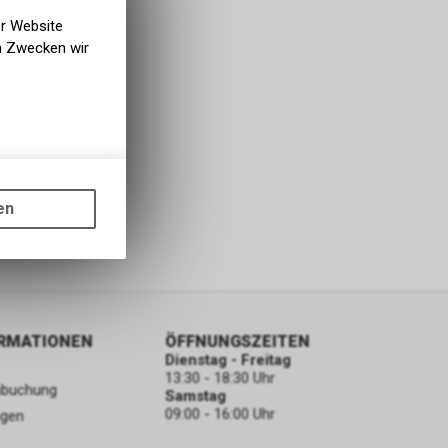
er Website
en Zwecken wir
gen auf
ots, wie die
en
ass die
nformationen
ORMATIONEN
ÖFFNUNGSZEITEN
Dienstag - Freitag
13:30 - 18:30 Uhr
nbuchung
Samstag
09:00 - 16:00 Uhr
ngen