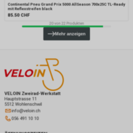
Continental
Pneu Grand Prix 5000 AllSeason 700x25C TL-Ready
mit Reflexstreifen black
85.50
CHF
20
von
22
Produkten
Mehr anzeigen
VELOIN Zweirad-Werkstatt
Hauptstrasse 11
5512 Wohlenschwil
info
@
veloin.ch
056 491 10 10