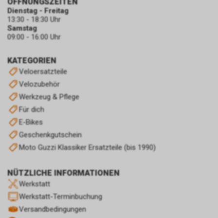
ÖFFNUNGSZEITEN
Dienstag - Freitag
13:30 - 18:30 Uhr
Samstag
09:00 - 16:00 Uhr
KATEGORIEN
Veloersatzteile
Velozubehör
Werkzeug & Pflege
Für dich
E-Bikes
Geschenkgutschein
Moto Guzzi Klassiker Ersatzteile (bis 1990)
NÜTZLICHE INFORMATIONEN
Werkstatt
Werkstatt-Terminbuchung
Versandbedingungen