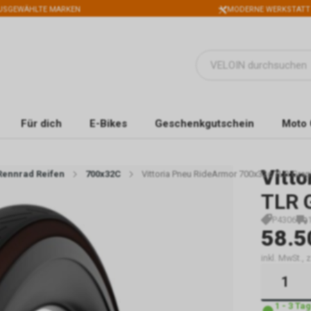
USGEWÄHLTE MARKEN
MODERNE WERKSTATT
Für dich
E-Bikes
Geschenkgutschein
Moto 
Vitto
Rennrad Reifen
700x32C
Vittoria Pneu RideArmor 700x32c TLR Grap
TLR 
P4306
58.5
inkl. MwSt.,
1 - 3 Ta