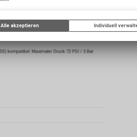
Technische Funktionen
hrer, die hart trainieren, von einem Fahrradreifen
Wir erfassen und speichern bestimmte Interaktionen und Einstellun
Ihrem Gerät, um die grundlegenden Funktionen unseres Online-Angeb
sphaltzustand
Alle akzeptieren
Individuell verwalt
Verwendung des Warenkorbs, zu ermöglichen. Bitte beachten Sie, d
sen Oberflächen
gespeicherten Daten keinerlei Rückschlüsse auf Ihre persönlichen I
eitlichen und laufflächenverstärkenden Gürtel des
zulassen.
) kompatibel. Maximaler Druck 72 PSI / 5 Bar