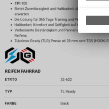
TPI
100
Bietet Zuverlässigkeit und Haltbarkeit, die Pendler und Radfa
erwarten
Die Lösung für 365 Tage Training und Pendeln auf jedem A
Haltbarkeit, Komfort und Griffigkeit auf trockenen und nas
Verbesserte Beständigkeit und Pannensicherheit dank der s
Reifens
Tubeless-Ready (TLR) Pneus ab 28 mm sind TSS (HOOKLESS
REIFEN FAHRRAD
ETRTO
32-622
TYP
TL Ready
FARBE
black