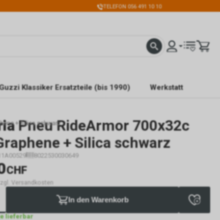
TELEFON 056 491 10 10
Guzzi Klassiker Ersatzteile (bis 1990)
Werkstatt
ria
Pneu RideArmor 700x32c
hene + Silica schwarz
Graphene + Silica schwarz
11A00529
8022530030649
0
CHF
 zzgl. Versandkosten
In den Warenkorb
ge lieferbar