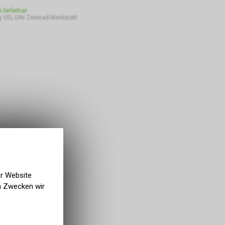
e lieferbar
 VELOIN Zweirad-Werkstatt
er Website
en Zwecken wir