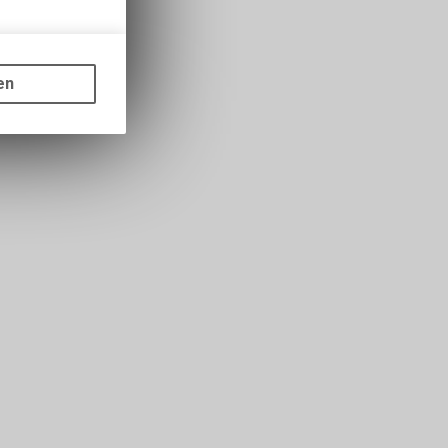
gen auf
ots, wie die
en
ass die
nformationen