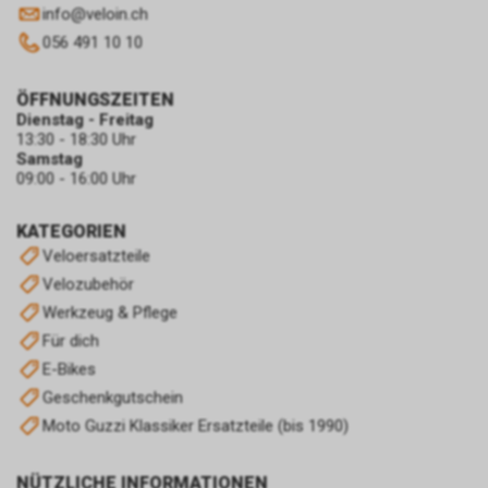
info
@
veloin.ch
056 491 10 10
ÖFFNUNGSZEITEN
Dienstag - Freitag
13:30 - 18:30 Uhr
Samstag
09:00 - 16:00 Uhr
KATEGORIEN
Veloersatzteile
Velozubehör
Werkzeug & Pflege
Für dich
E-Bikes
Geschenkgutschein
Moto Guzzi Klassiker Ersatzteile (bis 1990)
NÜTZLICHE INFORMATIONEN