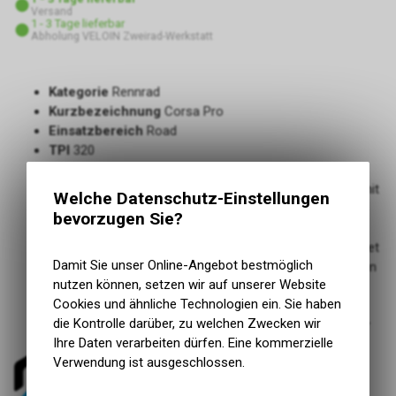
Versand
1 - 3 Tage lieferbar
Abholung VELOIN Zweirad-Werkstatt
Kategorie
Rennrad
Kurzbezeichnung
Corsa Pro
Einsatzbereich
Road
TPI
320
Tread Compound
4C Graphene
Reifenwahl für Profis im Peloton, jetzt noch schneller mit
Welche Datenschutz-Einstellungen
erhöhter Pannensicherheit
bevorzugen Sie?
Bewährtes Baumwoll-Karkassenmaterial, verpackt in
einem revolutionären neuen Konstruktionsprozess, bildet
Damit Sie unser Online-Angebot bestmöglich
die Grundlage für den neuen Standard bei Strassenreifen
nutzen können, setzen wir auf unserer Website
mit Rennleistung
Cookies und ähnliche Technologien ein. Sie haben
Kombination aus Silica- und Graphen-Mischung für
die Kontrolle darüber, zu welchen Zwecken wir
verbesserte Rolleffizienz, Grip und längere Lebensdauer
Ihre Daten verarbeiten dürfen. Eine kommerzielle
Verwendung ist ausgeschlossen.