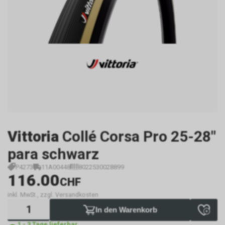
Vittoria
Collé Corsa Pro 25-28"
para schwarz
P4273
11A00448
8022530028899
116.00
CHF
inkl. MwSt., zzgl. Versandkosten
In den Warenkorb
1 - 3 Tage lieferbar