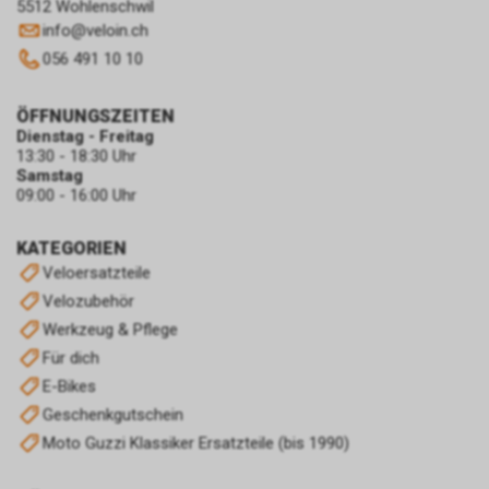
5512 Wohlenschwil
info
@
veloin.ch
056 491 10 10
ÖFFNUNGSZEITEN
Dienstag - Freitag
13:30 - 18:30 Uhr
Samstag
09:00 - 16:00 Uhr
KATEGORIEN
Veloersatzteile
Velozubehör
Werkzeug & Pflege
Für dich
E-Bikes
Geschenkgutschein
Moto Guzzi Klassiker Ersatzteile (bis 1990)