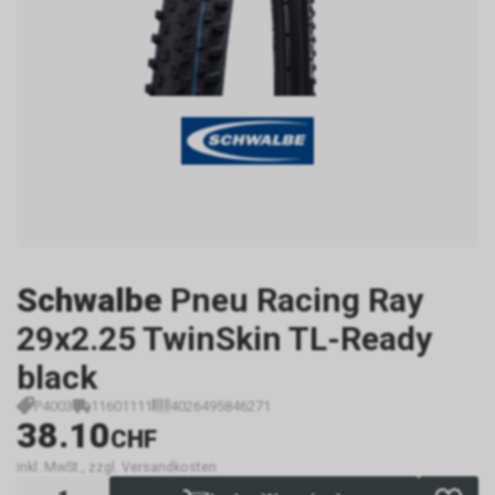
Schwalbe
Pneu Racing Ray
29x2.25 TwinSkin TL-Ready
black
P4003
11601111
4026495846271
38.10
CHF
inkl. MwSt., zzgl. Versandkosten