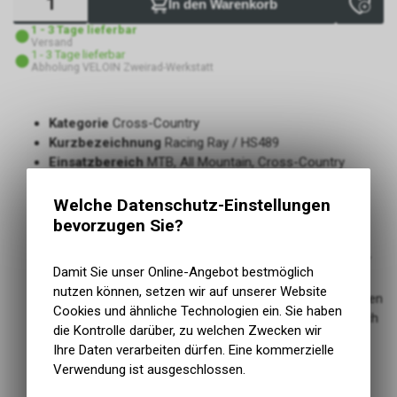
In den Warenkorb
1 - 3 Tage lieferbar
Versand
1 - 3 Tage lieferbar
Abholung VELOIN Zweirad-Werkstatt
Kategorie
Cross-Country
Kurzbezeichnung
Racing Ray / HS489
Einsatzbereich
MTB, All Mountain, Cross-Country
Tread Compound
Addix
Der Spezialist für den Vorderreifen, harmoniert
Welche Datenschutz-Einstellungen
hervorragend mit dem Racing Ralph
bevorzugen Sie?
Das extra aggressive XC Profil gepaart mit dem
vielseitigen Addix Compound macht den Racing Ray zur
Damit Sie unser Online-Angebot bestmöglich
XC-Waffe
nutzen können, setzen wir auf unserer Website
Versetzte Mittelstollen sorgen für präzises Lenkverhalten
Cookies und ähnliche Technologien ein. Sie haben
gepaart mit verlässlicher Kurvenführung im Grenzbereich
die Kontrolle darüber, zu welchen Zwecken wir
Hohe Bremsleistung durch stabile Schulterblöcke
Ihre Daten verarbeiten dürfen. Eine kommerzielle
Sehr leises Abrollverhalten und ausgezeichneter
Verwendung ist ausgeschlossen.
Rollwiderstand